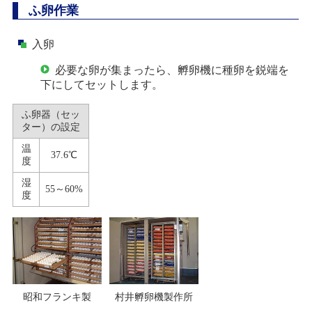
ふ卵作業
入卵
必要な卵が集まったら、孵卵機に種卵を鋭端を
下にしてセットします。
ふ卵器（セッ
ター）の設定
温
37.6℃
度
湿
55～60%
度
昭和フランキ製
村井孵卵機製作所