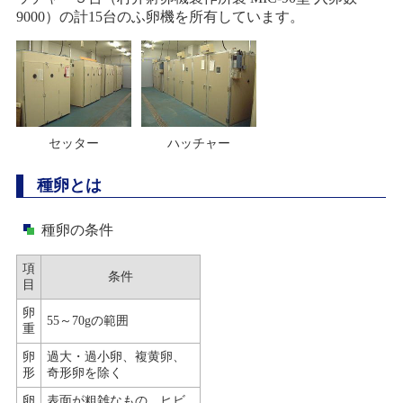
9000）の計15台のふ卵機を所有しています。
セッター
ハッチャー
種卵とは
種卵の条件
項
条件
目
卵
55～70gの範囲
重
卵
過大・過小卵、複黄卵、
形
奇形卵を除く
卵
表面が粗雑なもの、ヒビ