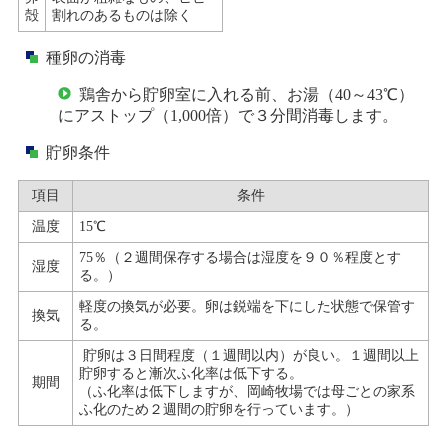
殻
割れのあるものは除く
種卵の消毒
鶏舎から貯卵室に入れる前、
お湯（40～43℃）
にアストップ（1,000倍）で３分間消毒します。
貯卵条件
項目
条件
温度
15℃
75％（２週間保存する場合は湿度を９０％程度とす
湿度
る。）
軽度の換気が必要。卵は鋭端を下にした状態で保管す
換気
る。
貯卵は３日間程度（１週間以内）が良い。１週間以上
貯卵すると漸次ふ化率は低下する。
期間
（ふ化率は低下しますが、岡崎牧場では母ごとの家系
ふ化のため２週間の貯卵を行っています。）