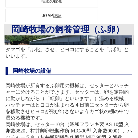
堆肥の配布
JGAP認証
岡崎牧場の飼養管理（ふ卵）
タマゴを「ふ化」させ、ヒヨコにすることを「ふ卵」と
いいます。
岡崎牧場の設備
岡崎牧場が所有するふ卵用の機械は、セッターとハッチ
ャーに分けることができます。セッターは、卵を定期的
に動かしながら（「転卵」といいます。）温める機械、
ハッチャーはヒヨコが生まれる４日前にセッターから卵
を移動させヒヨコが飛び出さないようカゴ状の棚の中で
温める機械です。
岡崎牧場は、セッター10台（昭和フランキ製 AS-10型 入
卵数8820、村井孵卵機製作所 MIC-90型 入卵数9000）、ハ
ッチャー５台（村井孵卵機製作所製 MIC-90型 入卵数