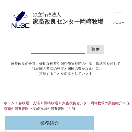
独立行政法人
家畜改良センター岡崎牧場
メニュー
家畜改良の推進、優良な種畜や
飼料作物種苗の生産・供給等を通じて、
我が国の畜産の発展と国民の豊かな食生活に
貢献することを使命としています。
ホーム
>
各牧場・支場
>
岡崎牧場
>
家畜改良センター岡崎牧場の業務紹介
>
保
有鶏の飼養管理
> 岡崎牧場の飼養管理（ふ卵）
業務紹介