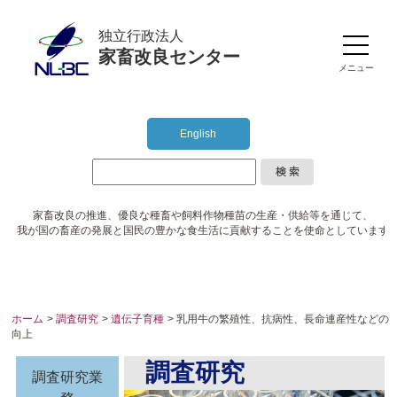
独立行政法人
家畜改良センター
メニュー
English
家畜改良の推進、優良な種畜や
飼料作物種苗の生産・供給等を通じて、
我が国の畜産の発展と国民の豊かな食生活に
貢献することを使命としています
ホーム
>
調査研究
>
遺伝子育種
> 乳用牛の繁殖性、抗病性、長命連産性などの
向上
調査研究
調査研究業