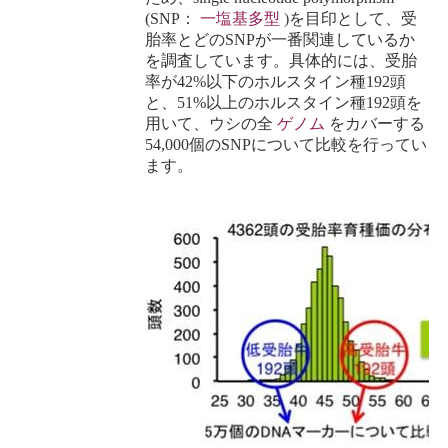
(SNP
：
一塩基多型
)
を目印として、受
胎率とどの
SNP
が一番関連しているか
を調査しています。具体的には、受胎
率が
42%
以下のホルスタイン種
192
頭
と、
51%
以上のホルスタイン種
192
頭を
用いて、ウシの全
ゲノム
をカバーする
54,000
個の
SNP
について比較を行ってい
ます。