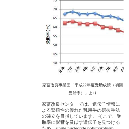
家畜改良事業団「平成
22
年度受胎成績（初回
受胎率）」より
家畜改良センターでは、遺伝子情報に
よる繁殖性の優れた乳用牛の選抜手法
の確立を目指しています。 そこで、受
胎率に影響を及ぼす遺伝子を見つける
ため、
single nucleotide polymorphism