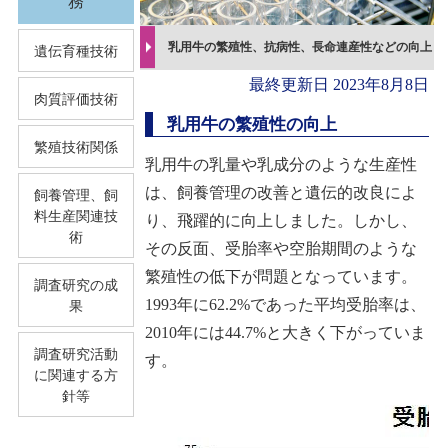
務
乳用牛の繁殖性、抗病性、長命連産性などの向上
遺伝育種技術
最終更新日
2023年8月8日
肉質評価技術
乳用牛の繁殖性の向上
繁殖技術関係
乳用牛の乳量や乳成分のような生産性
飼養管理、飼
は、飼養管理の改善と遺伝的改良によ
料生産関連技
り、飛躍的に向上しました。しかし、
術
その反面、受胎率や空胎期間のような
繁殖性の低下が問題となっています。
調査研究の成
果
1993
年に
62.2%
であった平均受胎率は、
2010
年には
44.7%
と大きく下がっていま
調査研究活動
す。
に関連する方
針等