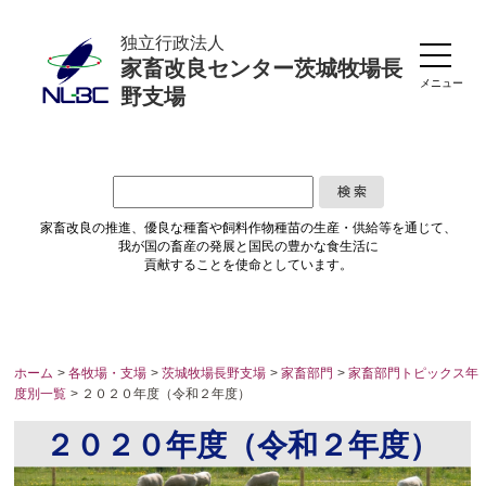
独立行政法人
家畜改良センター茨城牧場長
メニュー
野支場
家畜改良の推進、優良な種畜や
飼料作物種苗の生産・供給等を通じて、
我が国の畜産の発展と国民の豊かな食生活に
貢献することを使命としています。
ホーム
>
各牧場・支場
>
茨城牧場長野支場
>
家畜部門
>
家畜部門トピックス年
度別一覧
> ２０２０年度（令和２年度）
２０２０年度（令和２年度）