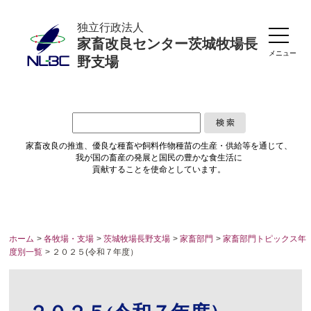
独立行政法人
家畜改良センター茨城牧場長
メニュー
野支場
家畜改良の推進、優良な種畜や
飼料作物種苗の生産・供給等を通じて、
我が国の畜産の発展と国民の豊かな食生活に
貢献することを使命としています。
ホーム
>
各牧場・支場
>
茨城牧場長野支場
>
家畜部門
>
家畜部門トピックス年
度別一覧
> ２０２５(令和７年度）