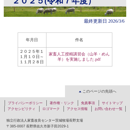
２０２５(令和７年度）
最終更新日
2026/3/6
年月日
件名
２０２５年１
家畜人工授精講習会（山羊・めん
１月１０日～
羊）を実施しました.pdf
１１月２８日
このページの先頭へ
プライバシーポリシー
著作権・リンク
免責事項
サイトマップ
アクセシビリティ
ロゴマーク
アクセス情報
お問い合わせ一覧
独立行政法人家畜改良センター茨城牧場長野支場
〒385-0007 長野県佐久市新子田2029-1