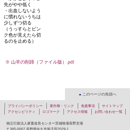
先がやや低く
・出血しないよう
に慣れないうちは
少しずつ切る
（うっすらとピン
ク色が見えたら切
るのを止める）
※
山羊の削蹄（ファイル版）.pdf
このページの先頭へ
プライバシーポリシー
著作権・リンク
免責事項
サイトマップ
アクセシビリティ
ロゴマーク
アクセス情報
お問い合わせ一覧
独立行政法人家畜改良センター茨城牧場長野支場
〒385-0007 長野県佐久市新子田2029-1