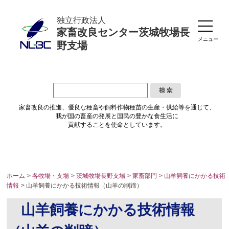
独立行政法人
家畜改良センター茨城牧場長
メニュー
野支場
家畜改良の推進、優良な種畜や
飼料作物種苗の生産・供給等を通じて、
我が国の畜産の発展と国民の豊かな食生活に
貢献することを使命としています。
ホーム
>
各牧場・支場
>
茨城牧場長野支場
>
家畜部門
>
山羊飼養にかかる技術
情報
> 山羊飼養にかかる技術情報（山羊の削蹄）
山羊飼養にかかる技術情報