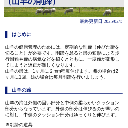
（山羊の削蹄）
最終更新日
2025/02/○
はじめに
山羊の健康管理のためには、定期的な削蹄（伸びた蹄を
切ること）が必要です。削蹄を怠ると蹄の変形による歩
行困難や蹄の病気などを招くとともに、一度蹄が変形し
てしまうと矯正が難しくなります。
山羊の蹄は、1ヶ月に２mm程度伸びます。雌の場合は2
ヶ月に1回、雄の場合は毎月削蹄を行いましょう。
山羊の蹄
山羊の蹄は外側の固い部分と中側の柔らかいクッション
部分からなっています。外側の部分は伸びるのが早いの
に対し、中側のクッション部分はゆっくりと伸びます。
※削蹄の道具