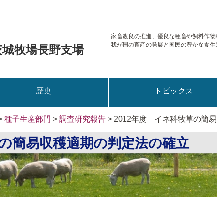
家畜改良の推進、優良な種畜や
飼料作物
我が国の畜産の発展と国民の豊かな食生
茨城牧場長野支場
歴史
トピックス
>
種子生産部門
>
調査研究報告
> 2012年度 イネ科牧草の
牧草の簡易収穫適期の判定法の確立