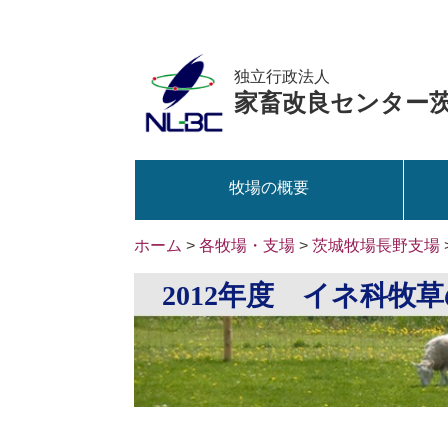
独立行政法人
家畜改良センター
牧場の概要
ホーム
>
各牧場・支場
>
茨城牧場長野支場
2012年度 イネ科