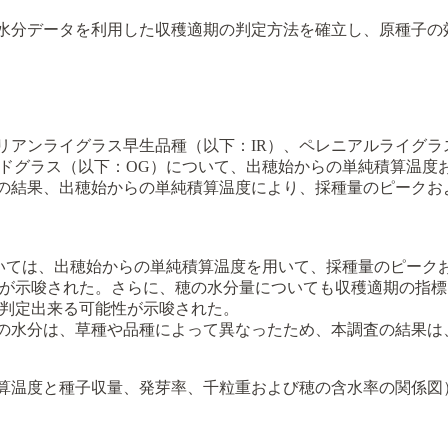
水分データを利用した収穫適期の判定方法を確立し、原種子の
イタリアンライグラス早生品種（以下：IR）、ペレニアルライグラ
ードグラス（以下：OG）について、出穂始からの単純積算温度
の結果、出穂始からの単純積算温度により、採種量のピークお
）については、出穂始からの単純積算温度を用いて、採種量のピー
とが示唆された。さらに、穂の水分量についても収穫適期の指
を判定出来る可能性が示唆された。
の水分は、草種や品種によって異なったため、本調査の結果は
算温度と種子収量、発芽率、千粒重および穂の含水率の関係図