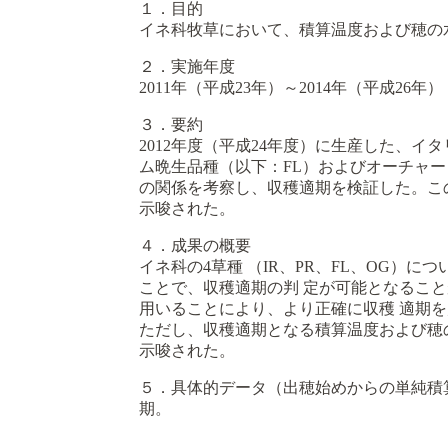
１．目的
イネ科牧草において、積算温度および穂の
２．実施年度
2011年（平成23年）～2014年（平成26年）
３．要約
2012年度（平成24年度）に生産した、
ム晩生品種（以下：FL）およびオーチャ
の関係を考察し、収穫適期を検証した。こ
示唆された。
４．成果の概要
イネ科の4草種 （IR、PR、FL、OG
ことで、収穫適期の判 定が可能となるこ
用いることにより、より正確に収穫 適期
ただし、収穫適期となる積算温度および穂
示唆された。
５．具体的データ（出穂始めからの単純積
期。