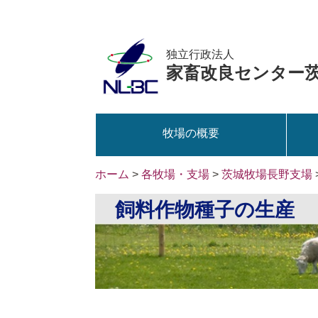
独立行政法人
家畜改良センター
牧場の概要
ホーム
>
各牧場・支場
>
茨城牧場長野支場
飼料作物種子の生産