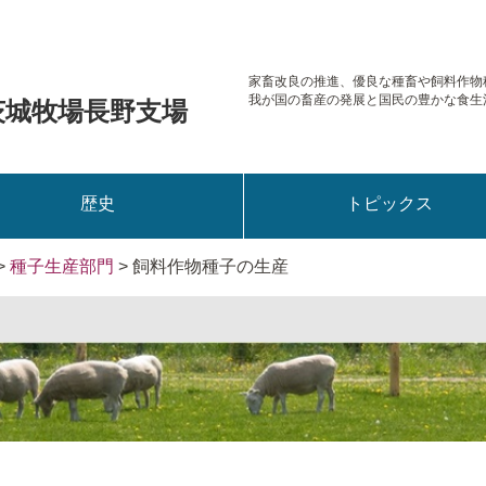
家畜改良の推進、優良な種畜や
飼料作物
我が国の畜産の発展と国民の豊かな食生
茨城牧場長野支場
歴史
トピックス
>
種子生産部門
> 飼料作物種子の生産