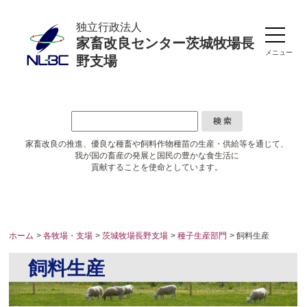
独立行政法人
家畜改良センター茨城牧場長
メニュー
野支場
家畜改良の推進、優良な種畜や
飼料作物種苗の生産・供給等を通じて、
我が国の畜産の発展と国民の豊かな食生活に
貢献することを使命としています。
ホーム
>
各牧場・支場
>
茨城牧場長野支場
>
種子生産部門
> 飼料生産
飼料生産