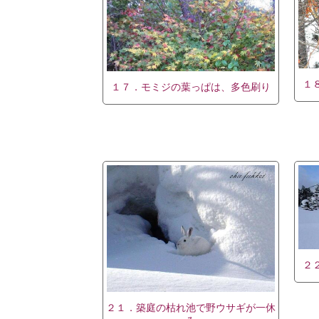
１
１７．モミジの葉っぱは、多色刷り
２
２１．築庭の枯れ池で野ウサギが一休