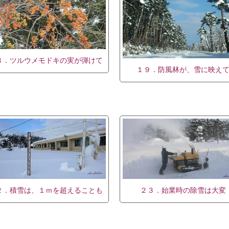
８．ツルウメモドキの実が弾けて
１９．防風林が、雪に映え
２．積雪は、１ｍを超えることも
２３．始業時の除雪は大変