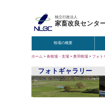
独立行政法人
家畜改良センタ
牧場の概要
ホーム
>
各牧場・支場
>
奥羽牧場
>
フォト
フォトギャラリー