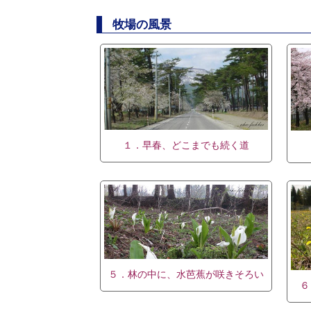
牧場の風景
１．早春、どこまでも続く道
５．林の中に、水芭蕉が咲きそろい
６