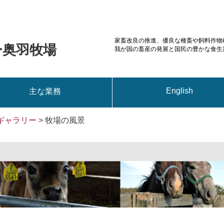
家畜改良の推進、優良な種畜や飼料作物
ー奥羽牧場
我が国の畜産の発展と国民の豊かな食生
English
主な業務
ギャラリー
> 牧場の風景