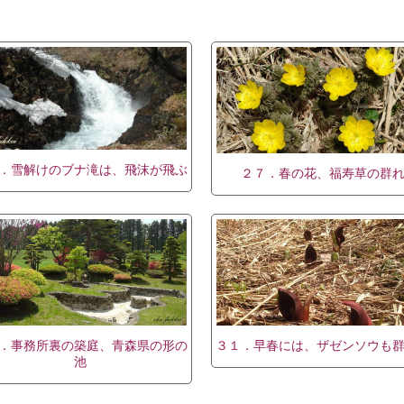
．雪解けのブナ滝は、飛沫が飛ぶ
２７．春の花、福寿草の群
．事務所裏の築庭、青森県の形の
３１．早春には、ザゼンソウも
池