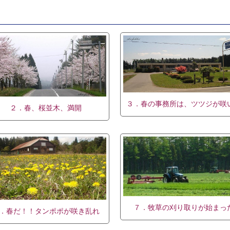
３．春の事務所は、ツツジが咲
２．春、桜並木、満開
７．牧草の刈り取りが始まっ
．春だ！！タンポポが咲き乱れ