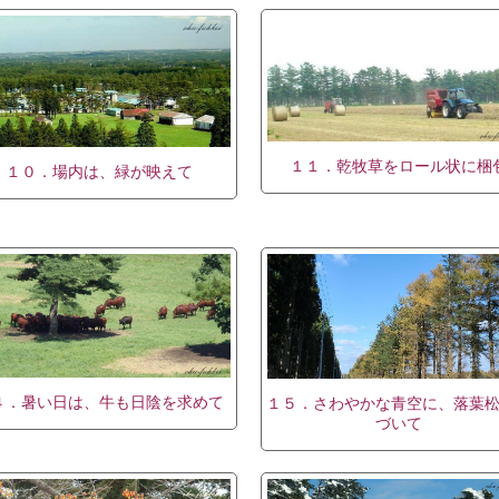
１１．乾牧草をロール状に梱
１０．場内は、緑が映えて
４．暑い日は、牛も日陰を求めて
１５．さわやかな青空に、落葉
づいて