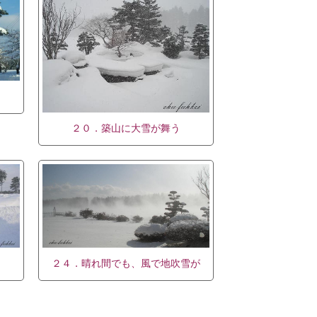
て
２０．築山に大雪が舞う
２４．晴れ間でも、風で地吹雪が