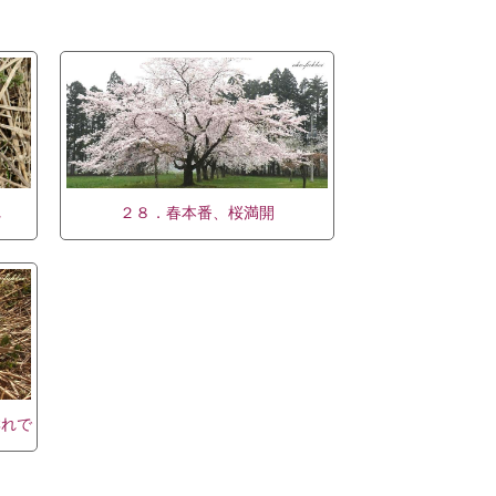
れ
２８．春本番、桜満開
群れで