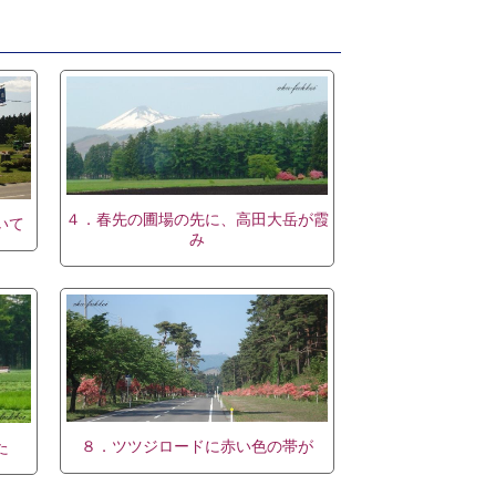
４．春先の圃場の先に、高田大岳が霞
いて
み
８．ツツジロードに赤い色の帯が
た