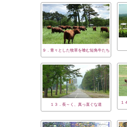
９．青々とした牧草を喰む短角牛たち
１
１３．長～く、真っ直ぐな道