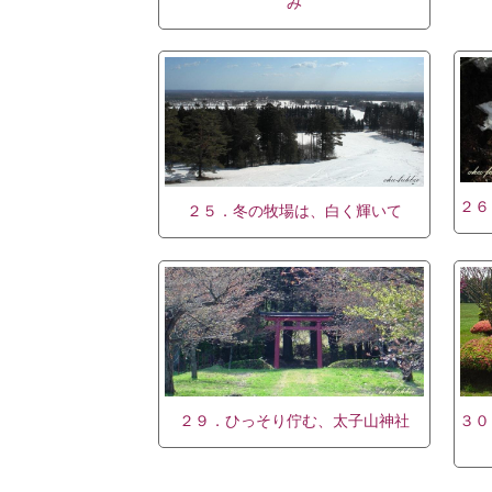
み
２６
２５．冬の牧場は、白く輝いて
２９．ひっそり佇む、太子山神社
３０