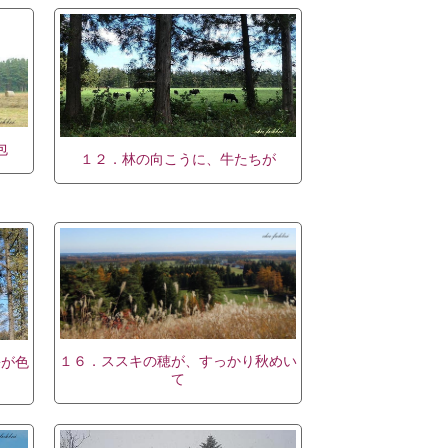
包
１２．林の向こうに、牛たちが
１６．ススキの穂が、すっかり秋めい
松が色
て