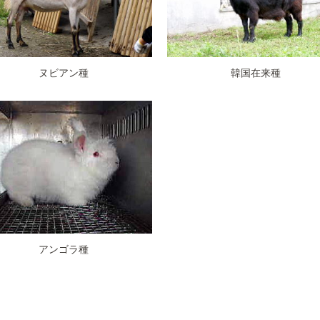
ヌビアン種
韓国在来種
アンゴラ種