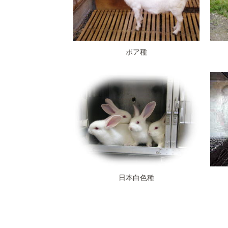
ボア種
日本白色種