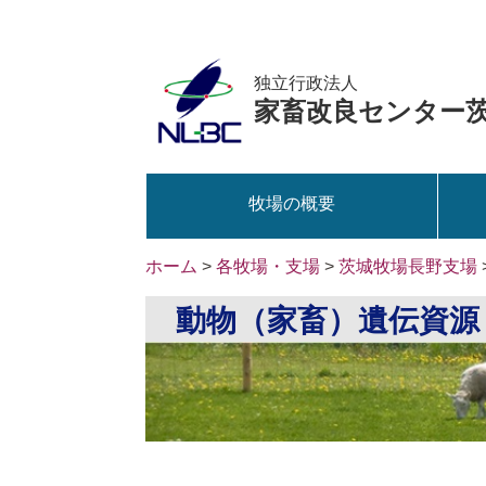
独立行政法人
家畜改良センター
牧場の概要
ホーム
>
各牧場・支場
>
茨城牧場長野支場
動物（家畜）遺伝資源