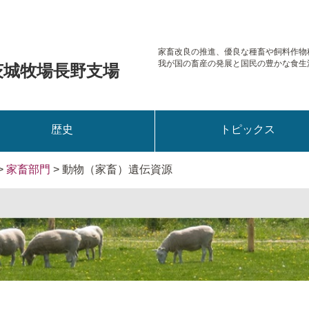
家畜改良の推進、優良な種畜や
飼料作物
我が国の畜産の発展と国民の豊かな食生
茨城牧場長野支場
歴史
トピックス
>
家畜部門
> 動物（家畜）遺伝資源