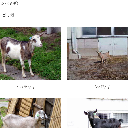
×シバヤギ）
ンゴラ種
トカラヤギ
シバヤギ