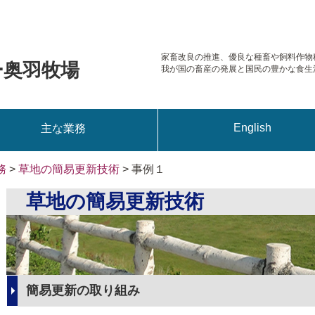
家畜改良の推進、優良な種畜や飼料作物
ー奥羽牧場
我が国の畜産の発展と国民の豊かな食生
English
主な業務
務
>
草地の簡易更新技術
> 事例１
草地の簡易更新技術
簡易更新の取り組み