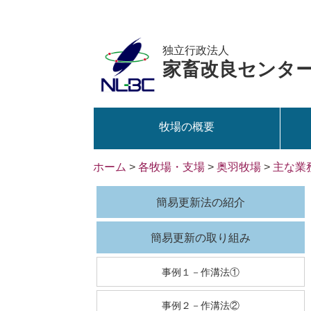
独立行政法人
家畜改良センタ
牧場の概要
ホーム
>
各牧場・支場
>
奥羽牧場
>
主な業
簡易更新法の紹介
簡易更新の取り組み
事例１－作溝法①
事例２－作溝法②