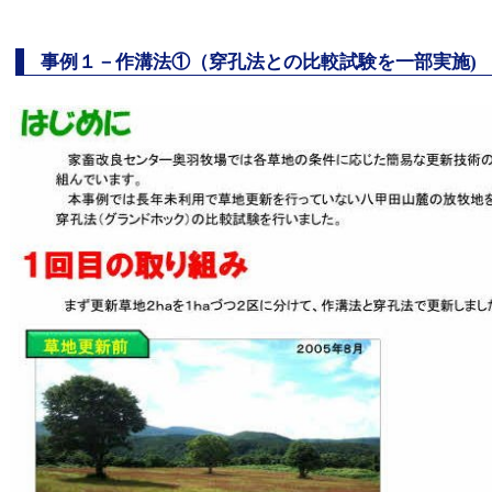
事例１－作溝法①（穿孔法との比較試験を一部実施
)