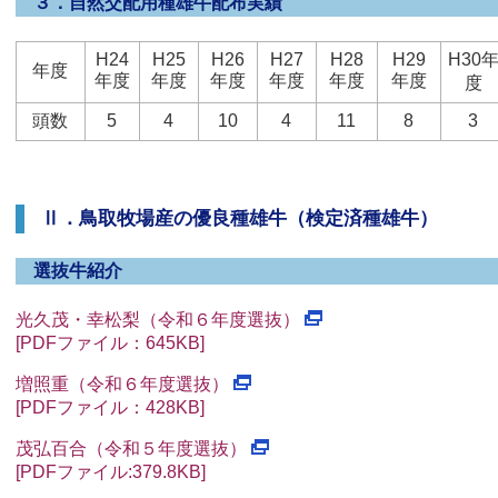
３．自然交配用種雄牛配布実績
H24
H25
H26
H27
H28
H29
H30
年度
年度
年度
年度
年度
年度
年度
度
頭数
5
4
10
4
11
8
3
Ⅱ．鳥取牧場産の優良種雄牛（検定済種雄牛）
選抜牛紹介
光久茂・幸松梨（令和６年度選抜）
[PDFファイル：645KB]
増照重（令和６年度選抜）
[PDFファイル：428KB]
茂弘百合（令和５年度選抜）
[PDFファイル:379.8KB]