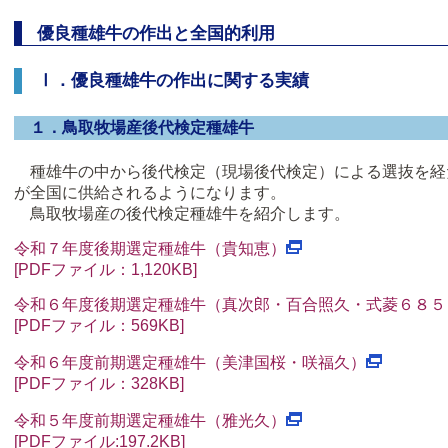
優良種雄牛の作出と全国的利用
Ⅰ．優良種雄牛の作出に関する実績
１．鳥取牧場産後代検定種雄牛
種雄牛の中から後代検定（現場後代検定）による選抜を経
が全国に供給されるようになります。
鳥取牧場産の後代検定種雄牛を紹介します。
令和７年度後期選定種雄牛（貴知恵）
[PDFファイル：1,120KB]
令和６年度後期選定種雄牛（真次郎・百合照久・式菱６８５
[PDFファイル：569KB]
令和６年度前期選定種雄牛（美津国桜・咲福久）
[PDFファイル：328KB]
令和５年度前期選定種雄牛（雅光久）
[PDFファイル:197.2KB]