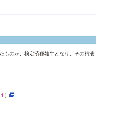
たものが、検定済種雄牛となり、その精液
４）