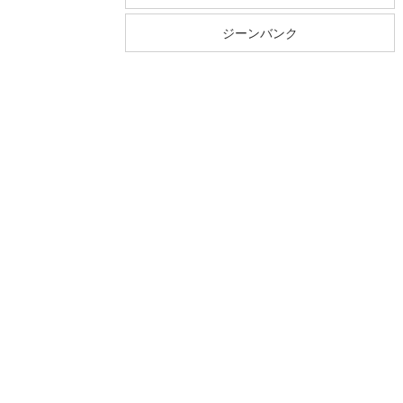
ジーンバンク