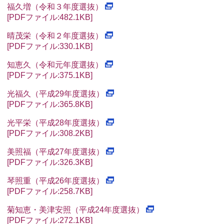
福久増（令和３年度選抜）
[PDFファイル:482.1KB]
晴茂栄（令和２年度選抜）
[PDFファイル:330.1KB]
知恵久（令和元年度選抜）
[PDFファイル:375.1KB]
光福久（平成29年度選抜）
[PDFファイル:365.8KB]
光平栄（平成28年度選抜）
[PDFファイル:308.2KB]
美照福（平成27年度選抜）
[PDFファイル:326.3KB]
琴照重（平成26年度選抜）
[PDFファイル:258.7KB]
菊知恵・美津安照（平成24年度選抜）
[PDFファイル:272.1KB]