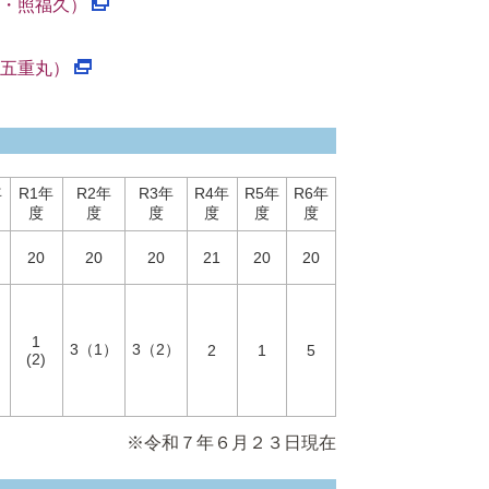
清・照福久）
・五重丸）
年
R1年
R2年
R3年
R4年
R5年
R6年
度
度
度
度
度
度
20
20
20
21
20
20
1
3（1）
3（2）
2
1
5
(2)
※令和７年６月２３日現在