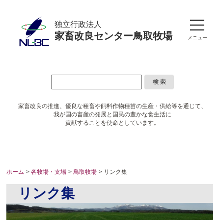
独立行政法人
家畜改良センター鳥取牧場
メニュー
家畜改良の推進、優良な種畜や
飼料作物種苗の生産・供給等を通じて、
我が国の畜産の発展と国民の豊かな食生活に
貢献することを使命としています。
ホーム
>
各牧場・支場
>
鳥取牧場
> リンク集
リンク集