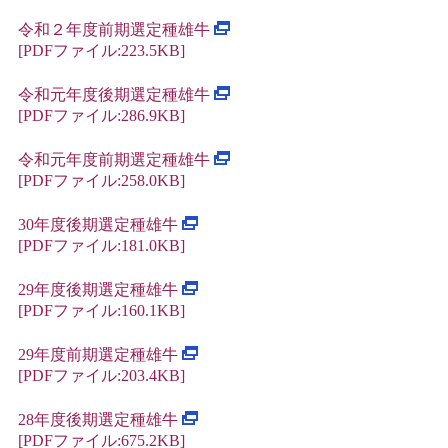
令和２年度前期選定種雄牛
[PDFファイル:223.5KB]
令和元年度後期選定種雄牛
[PDFファイル:286.9KB]
令和元年度前期選定種雄牛
[PDFファイル:258.0KB]
30年度後期選定種雄牛
[PDFファイル:181.0KB]
29年度後期選定種雄牛
[PDFファイル:160.1KB]
29年度前期選定種雄牛
[PDFファイル:203.4KB]
28年度後期選定種雄牛
[PDFファイル:675.2KB]