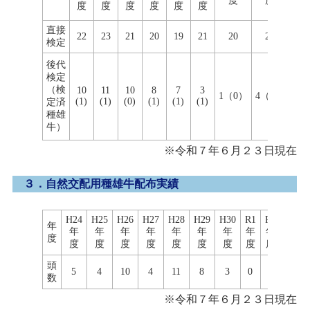
度
度
度
度
度
度
度
度
直接
22
23
21
20
19
21
20
20
2
検定
後代
検定
（検
10
11
10
8
7
3
1（0）
4（2）
3（
(1)
(1)
(0)
(1)
(1)
(1)
定済
種雄
牛）
※令和７年６月２３日現在
３．自然交配用種雄牛配布実績
H24
H25
H26
H27
H28
H29
H30
R1
R2
R3
年
年
年
年
年
年
年
年
年
年
年
度
度
度
度
度
度
度
度
度
度
度
頭
5
4
10
4
11
8
3
0
2
2
数
※令和７年６月２３日現在