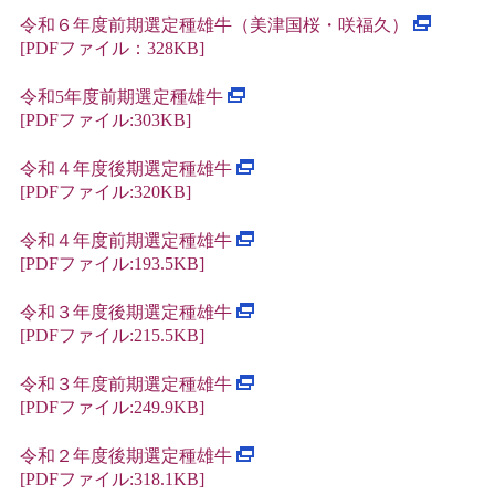
令和６年度前期選定種雄牛（美津国桜・咲福久）
[PDFファイル：328KB]
令和5年度前期選定種雄牛
[PDFファイル:303KB]
令和４年度後期選定種雄牛
[PDFファイル:320KB]
令和４年度前期選定種雄牛
[PDFファイル:193.5KB]
令和３年度後期選定種雄牛
[PDFファイル:215.5KB]
令和３年度前期選定種雄牛
[PDFファイル:249.9KB]
令和２年度後期選定種雄牛
[PDFファイル:318.1KB]