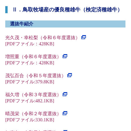
Ⅱ．鳥取牧場産の優良種雄牛（検定済種雄牛）
選抜牛紹介
光久茂・幸松梨（令和６年度選抜）
[PDFファイル：428KB]
増照重（令和６年度選抜）
[PDFファイル：428KB]
茂弘百合（令和５年度選抜）
[PDFファイル:379.8KB]
福久増（令和３年度選抜）
[PDFファイル:482.1KB]
晴茂栄（令和２年度選抜）
[PDFファイル:330.1KB]