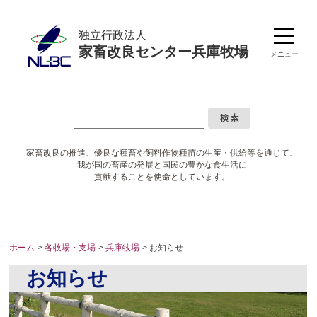
独立行政法人
家畜改良センター兵庫牧場
メニュー
家畜改良の推進、優良な種畜や
飼料作物種苗の生産・供給等を通じて、
我が国の畜産の発展と国民の豊かな食生活に
貢献することを使命としています。
ホーム
>
各牧場・支場
>
兵庫牧場
> お知らせ
お知らせ