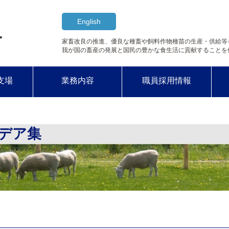
English
ー
家畜改良の推進、優良な種畜や
飼料作物種苗の生産・供給等
我が国の畜産の発展と国民の豊かな食生活に
貢献することを
支場
業務内容
職員採用情報
デア集