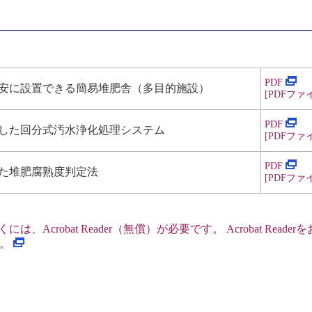
PDF
安に設置できる簡易堆肥舎（多目的施設）
[PDF
ファイル
PDF
した回分式汚水浄化処理システム
[PDF
ファイル
PDF
た堆肥腐熟度判定法
[PDF
ファイル
Acrobat Reader
（無償）が必要です。 Acrobat Reader
を
い。