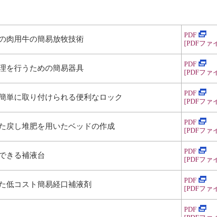
PDF
の肉用牛の簡易放牧技術
[PDF
ファイル
PDF
理を行うための簡易器具
[PDF
ファイル
PDF
簡単に取り付けられる便利なロック
[PDF
ファイル
PDF
た戻し堆肥を用いたベッドの作成
[PDF
ファイル
PDF
できる補液台
[PDF
ファイル
PDF
た低コスト簡易経口補液剤
[PDF
ファイル
PDF