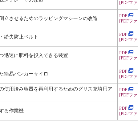
[PDF
ファイ
PDF
倒立させるためのラッピングマシーンの改造
[PDF
ファイ
PDF
・紛失防止ベルト
[PDF
ファイ
PDF
つ迅速に肥料を投入できる装置
[PDF
ファイ
PDF
た簡易バンカーサイロ
[PDF
ファイ
の使用済み容器を再利用するためのグリス充填用ア
PDF
[PDF
ファイ
PDF
する作業機
[PDF
ファイ