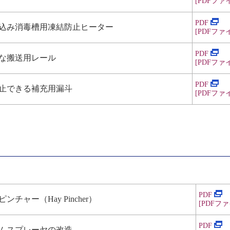
[PDF
ファイル
PDF
込み消毒槽用凍結防止ヒーター
[PDF
ファイル
PDF
な搬送用レール
[PDF
ファイル
PDF
止できる補充用漏斗
[PDF
ファイル
PDF
ャー（Hay Pincher）
[PDF
ファイ
PDF
ムスプレーヤの改造