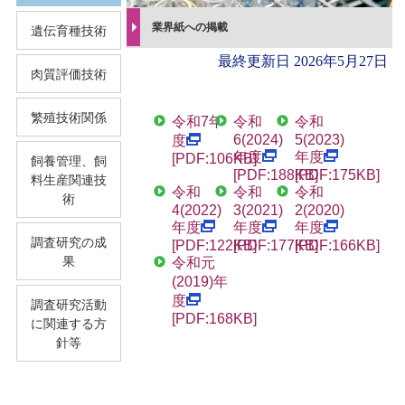
業界紙への掲載
遺伝育種技術
最終更新日
2026年5月27日
肉質評価技術
繁殖技術関係
令和7年
令和
令和
6(2024)
5(2023)
度
年度
年度
[PDF:106KB]
飼養管理、飼
[PDF:188KB]
[PDF:175KB]
料生産関連技
令和
令和
令和
術
4(2022)
3(2021)
2(2020)
年度
年度
年度
調査研究の成
[PDF:122KB]
[PDF:177KB]
[PDF:166KB]
果
令和元
(2019)年
度
調査研究活動
[PDF:168KB]
に関連する方
針等