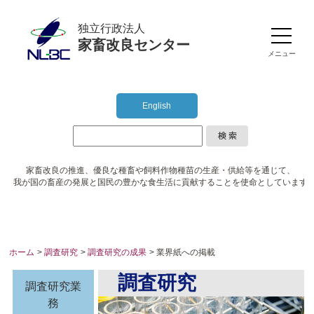
独立行政法人
家畜改良センター
メニュー
English
家畜改良の推進、優良な種畜や
飼料作物種苗の生産・供給等を通じて、
我が国の畜産の発展と国民の豊かな食生活に
貢献することを使命としています
ホーム
>
調査研究
>
調査研究の成果
> 業界紙への掲載
調査研究
調査研究業
務