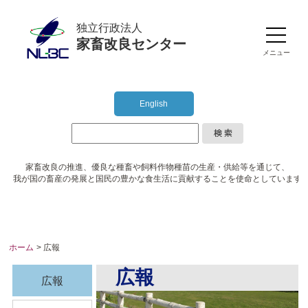
独立行政法人
家畜改良センター
メニュー
English
家畜改良の推進、優良な種畜や
飼料作物種苗の生産・供給等を通じて、
我が国の畜産の発展と国民の豊かな食生活に
貢献することを使命としています
ホーム
> 広報
広報
広報