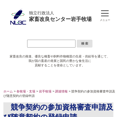
独立行政法人
家畜改良センター岩手牧場
メニュー
家畜改良の推進、優良な種畜や
飼料作物種苗の生産・供給等を通じて、
我が国の畜産の発展と国民の豊かな食生活に
貢献することを使命としています。
ホーム
>
各牧場・支場
>
岩手牧場
>
調達情報
> 競争契約の参加資格審査申請及
び随意契約の登録申請
競争契約の参加資格審査申請及