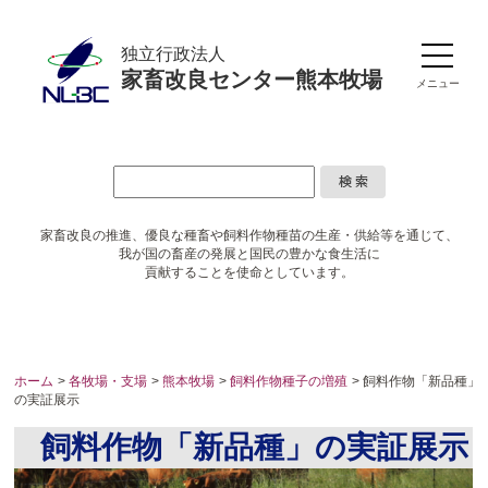
独立行政法人
家畜改良センター熊本牧場
メニュー
家畜改良の推進、優良な種畜や
飼料作物種苗の生産・供給等を通じて、
我が国の畜産の発展と国民の豊かな食生活に
貢献することを使命としています。
ホーム
>
各牧場・支場
>
熊本牧場
>
飼料作物種子の増殖
> 飼料作物「新品種」
の実証展示
飼料作物「新品種」の実証展示