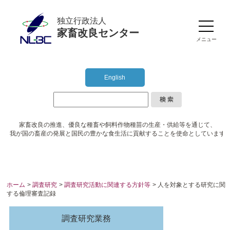
独立行政法人
家畜改良センター
メニュー
English
家畜改良の推進、優良な種畜や
飼料作物種苗の生産・供給等を通じて、
我が国の畜産の発展と国民の豊かな食生活に
貢献することを使命としています
ホーム
>
調査研究
>
調査研究活動に関連する方針等
> 人を対象とする研究に関
する倫理審査記録
調査研究業務