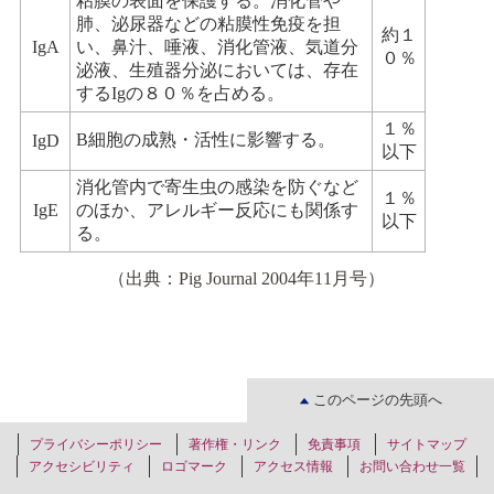
粘膜の表面を保護する。消化管や
肺、泌尿器などの粘膜性免疫を担
約１
IgA
い、鼻汁、唾液、消化管液、気道分
０％
泌液、生殖器分泌においては、存在
するIgの８０％を占める。
１％
B細胞の成熟・活性に影響する。
IgD
以下
消化管内で寄生虫の感染を防ぐなど
１％
IgE
のほか、アレルギー反応にも関係す
以下
る。
（出典：Pig Journal 2004年11月号）
このページの先頭へ
プライバシーポリシー
著作権・リンク
免責事項
サイトマップ
アクセシビリティ
ロゴマーク
アクセス情報
お問い合わせ一覧