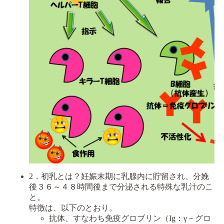
2．初乳とは？
妊娠末期に乳腺内に貯留され、分娩
後３６～４８時間後まで分泌される特殊な乳汁のこ
と。
特徴は、以下のとおり。
抗体、すなわち免疫グロブリン（Ig：γ－グロ