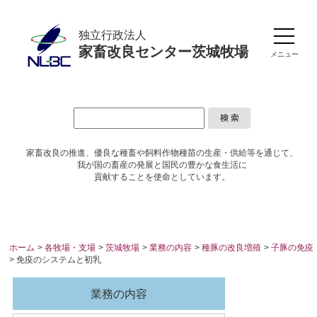
独立行政法人
家畜改良センター茨城牧場
メニュー
家畜改良の推進、優良な種畜や
飼料作物種苗の生産・供給等を通じて、
我が国の畜産の発展と国民の豊かな食生活に
貢献することを使命としています。
ホーム
>
各牧場・支場
>
茨城牧場
>
業務の内容
>
種豚の改良増殖
>
子豚の免疫
> 免疫のシステムと初乳
業務の内容