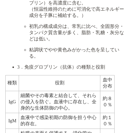
ブリン）を高濃度に含む。
（恒温性維持のために可消化で高エネルギー
成分を子豚に補給する。）
初乳の構成成分は、常乳に比べ、全固形分・
タンパク質含量が多く、脂肪・乳糖・灰分な
どは低い。
粘調状でやや黄色みがかった色を呈してい
る。
3．免疫グロブリン（抗体）の種類と役割
血中
種類
役割
分布
細菌やその毒素と結合して、それら
約８
IgG
の侵入を防ぐ。血液中に存在し、全
０％
身的な生体防御の中心。
血液中で感染初期の防御を担う中心
約１
IgM
的存在。
０％