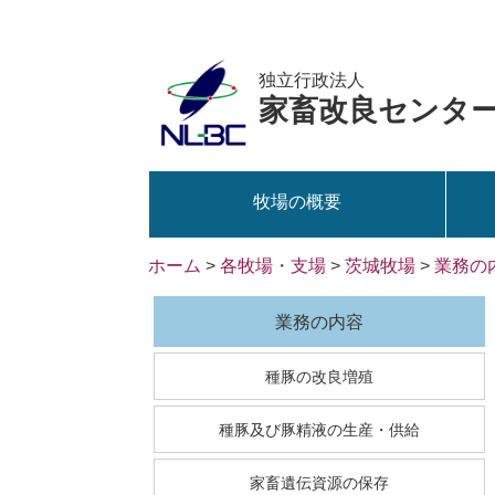
独立行政法人
家畜改良センタ
牧場の概要
ホーム
>
各牧場・支場
>
茨城牧場
>
業務の
業務の内容
種豚の改良増殖
種豚及び豚精液の生産・供給
家畜遺伝資源の保存