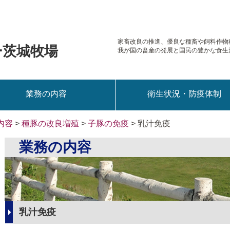
家畜改良の推進、優良な種畜や
飼料作物
ー茨城牧場
我が国の畜産の発展と国民の豊かな食生
業務の内容
衛生状況・防疫体制
内容
>
種豚の改良増殖
>
子豚の免疫
> 乳汁免疫
業務の内容
乳汁免疫