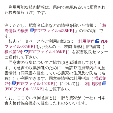
利用可能な枝肉情報は、県内で生産あるいは肥育され
た枝肉情報（注）です。
注：ただし、肥育者氏名などの情報を除いた情報：「
枝
肉情報の概要
[PDF
ファイル
:42.8KB]
」の※の項目で
す。
枝肉データベースをご利用の際には、
利用規程
[PDF
ファイル
:335KB]
をお読みの上、枝肉情報利用申請書（
様式第3号
[PDF
ファイル
:108KB]
）を家畜改良センター
に送付して下さい。
同意書の収集についてご協力頂き感謝致しておりま
す。同意書の収集推進のために、当該都道府県内の同意
書情報（同意書を提出している農家の住所及び氏名（名
称））が利用できます。同意書情報の利用申請（
様式第
7号
[PDF
ファイル
:102KB]
）については、
利用規程
[PDF
ファイル
:335KB]
をご覧下さい。
なお、ここでいう同意書とは、肥育農家が（一社）日本
食肉格付協会長あて提出したものをいいます。