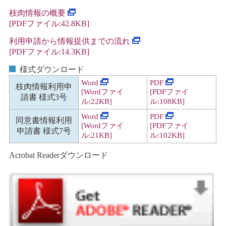
枝肉情報の概要
[PDF
ファイル:42.8KB]
利用申請から情報提供までの流れ
[PDF
ファイル:14.3KB]
様式ダウンロード
Word
PDF
枝肉情報利用申
[Word
ファイ
[PDF
ファイ
請書 様式3号
ル:22KB]
ル:108KB]
Word
PDF
同意書情報利用
[Word
ファイ
[PDF
ファイ
申請書 様式7号
ル:21KB]
ル:102KB]
Acrobat Readerダウンロード