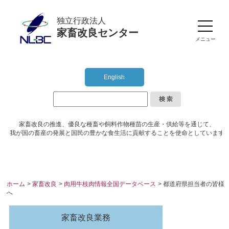
独立行政法人
家畜改良センター
メニュー
English
家畜改良の推進、優良な種畜や
飼料作物種苗の生産・供給等を通じて、
我が国の畜産の発展と国民の豊かな食生活に
貢献することを使命としています
ホーム
>
家畜改良
>
肉用牛枝肉情報全国データベース
> 都道府県担当者の皆様
へ
家畜改良業務