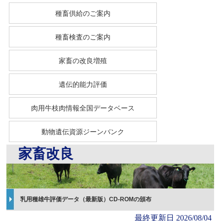
種畜供給のご案内
種畜検査のご案内
家畜の改良増殖
遺伝的能力評価
肉用牛枝肉情報全国データベース
動物遺伝資源ジーンバンク
家畜改良
乳用種雄牛評価データ（最新版）CD-ROMの頒布
最終更新日
2026/08/04