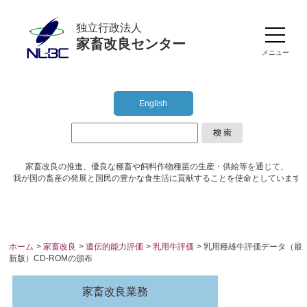
独立行政法人
家畜改良センター
メニュー
English
家畜改良の推進、優良な種畜や
飼料作物種苗の生産・供給等を通じて、
我が国の畜産の発展と国民の豊かな食生活に
貢献することを使命としています
ホーム
>
家畜改良
>
遺伝的能力評価
>
乳用牛評価
> 乳用種雄牛評価データ（最
新版）CD-ROMの頒布
家畜改良業務