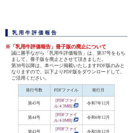
乳用牛評価報告
※「乳用牛評価報告」冊子版の廃止について
誠に勝手ながら「乳用牛評価報告」は、第
37
号をもち
まして、冊子版を廃止とさせて頂きました。
第
38
号以降は、本ページ掲載いたします
PDF
版のみと
なりますので、以下より
PDF
版をダウンロードして、
ご活用ください。
発行号数
PDFファイル
発行月
[PDF
ファイ
第45号
令和7年12月
ル:4.3MB]
[PDF
ファイ
第44号
令和6年12月
ル:4.0MB]
[PDF
ファイ
第43号
令和5年12月