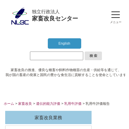
独立行政法人
家畜改良センター
メニュー
English
家畜改良の推進、優良な種畜や
飼料作物種苗の生産・供給等を通じて、
我が国の畜産の発展と国民の豊かな食生活に
貢献することを使命としています
ホーム
>
家畜改良
>
遺伝的能力評価
>
乳用牛評価
> 乳用牛評価報告
家畜改良業務