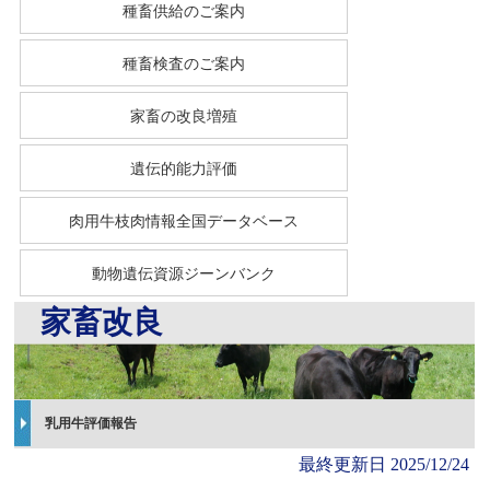
種畜供給のご案内
種畜検査のご案内
家畜の改良増殖
遺伝的能力評価
肉用牛枝肉情報全国データベース
動物遺伝資源ジーンバンク
家畜改良
乳用牛評価報告
最終更新日
2025/12/24