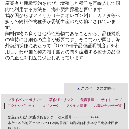
産業者と採種契約を結び、増殖した種子を再輸入して国
内で利用する方法を、海外契約採種と言います。
我が国からはアメリカ（主にオレゴン州）、カナダ等へ
多くの飼料作物種子が委託生産のため輸出されていま
す。
飼料作物の多くは他殖性植物であることから、品種純度
の維持には細心の注意が必要です。そこでわが国は、海
外契約採種にあたって「OECD種子品種証明制度」を利
用し、わが国と契約相手国との間を流通する種子の品種
の真正性を相互に保証しあっています。
このページの先頭へ
プライバシーポリシー
著作権・リンク
免責事項
サイトマップ
アクセシビリティ
ロゴマーク
アクセス情報
お問い合わせ一覧
独立行政法人 家畜改良センター 法人番号 8380005004744
本所／本部地区 〒961-8511 福島県西白河郡西郷村大字小田倉字小田倉
原1番地