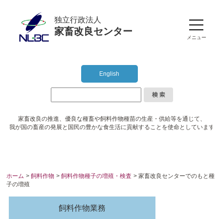
独立行政法人
家畜改良センター
メニュー
English
家畜改良の推進、優良な種畜や
飼料作物種苗の生産・供給等を通じて、
我が国の畜産の発展と国民の豊かな食生活に
貢献することを使命としています
ホーム
>
飼料作物
>
飼料作物種子の増殖・検査
> 家畜改良センターでのもと種
子の増殖
飼料作物業務