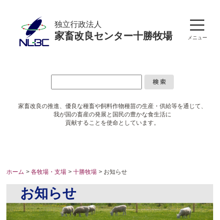
独立行政法人
家畜改良センター十勝牧場
メニュー
家畜改良の推進、優良な種畜や
飼料作物種苗の生産・供給等を通じて、
我が国の畜産の発展と国民の豊かな食生活に
貢献することを使命としています。
ホーム
>
各牧場・支場
>
十勝牧場
> お知らせ
お知らせ