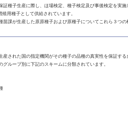
保証種子生産に際し、ほ場検定、種子検定及び事後検定を実施
増殖用種子として供給されています。
種苗課が生産した原原種子および原種子についてこれら３つの
生産された国の指定機関がその種子の品種の真実性を保証する
のグループ別に下記のスキームに分類されています。
種