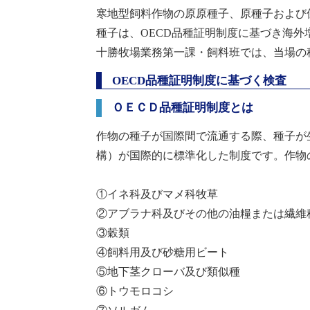
寒地型飼料作物の原原種子、原種子および
種子は、
OECD
品種証明制度に基づき海外
十勝牧場業務第一課・飼料班では、当場の
OECD
品種証明制度に基づく検査
ＯＥＣＤ品種証明制度とは
作物の種子が国際間で流通する際、種子が
構）が国際的に標準化した制度です。作物
①イネ科及びマメ科牧草
②アブラナ科及びその他の油糧または繊維
③穀類
④飼料用及び砂糖用ビート
⑤地下茎クローバ及び類似種
⑥トウモロコシ