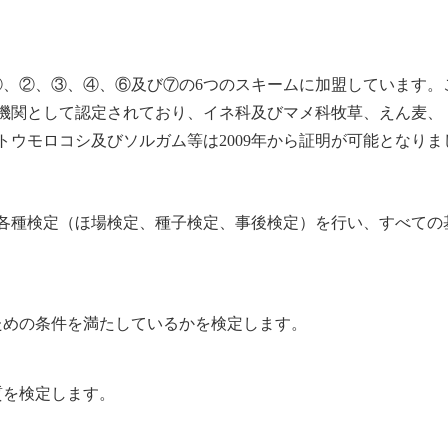
①、②、③、④、⑥及び⑦の
6
つのスキームに加盟しています。
機関として認定されており、イネ科及びマメ科牧草、えん麦、
トウモロコシ及びソルガム等は
2009
年から証明が可能となりま
各種検定（ほ場検定、種子検定、事後検定）を行い、すべての
ための条件を満たしているかを検定します。
質を検定します。