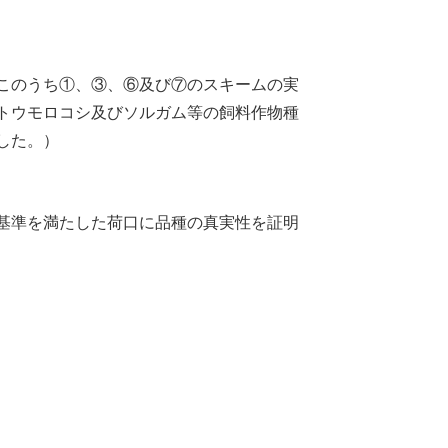
このうち①、③、⑥及び⑦のスキームの実
トウモロコシ及びソルガム等の飼料作物種
した。）
基準を満たした荷口に品種の真実性を証明