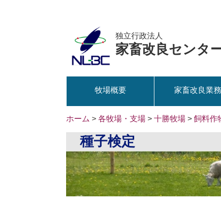
独立行政法人
家畜改良センタ
牧場概要
家畜改良業
ホーム
>
各牧場・支場
>
十勝牧場
>
飼料作
種子検定