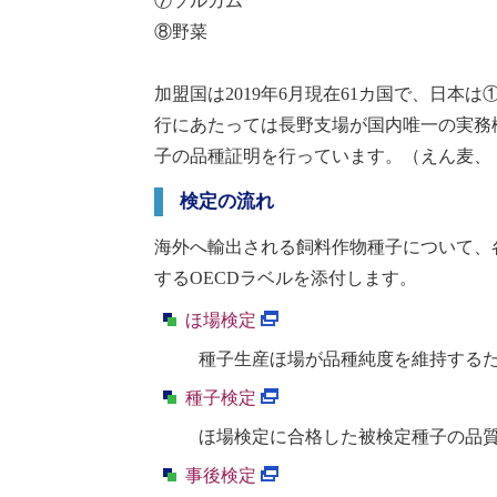
⑦ソルガム
⑧野菜
加盟国は
2019
年
6
月現在
61
カ国で、日本は
行にあたっては長野支場が国内唯一の実務
子の品種証明を行っています。（えん麦、
検定の流れ
海外へ輸出される飼料作物種子について、
する
OECD
ラベルを添付します。
ほ場検定
種子生産ほ場が品種純度を維持する
種子検定
ほ場検定に合格した被検定種子の品
事後検定