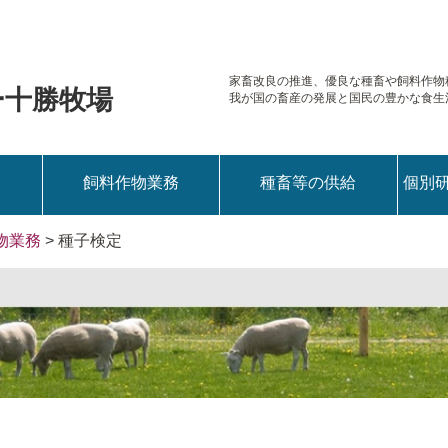
家畜改良の推進、優良な種畜や
飼料作物
ー十勝牧場
我が国の畜産の発展と国民の豊かな食生
務
飼料作物業務
種畜等の供給
個別
物業務
> 種子検定