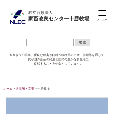
独立行政法人
家畜改良センター十勝牧場
メニュー
家畜改良の推進、優良な種畜や
飼料作物種苗の生産・供給等を通じて、
我が国の畜産の発展と国民の豊かな食生活に
貢献することを使命としています。
ホーム
>
各牧場・支場
>
十勝牧場