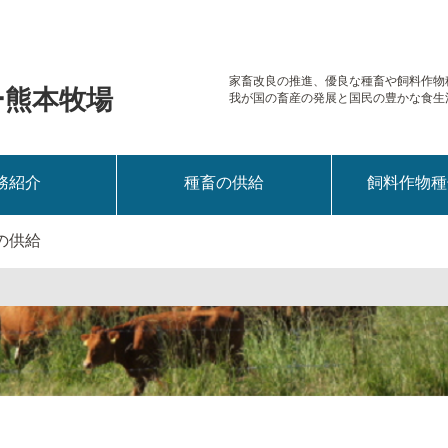
家畜改良の推進、優良な種畜や
飼料作物
ー熊本牧場
我が国の畜産の発展と国民の豊かな食生
務紹介
種畜の供給
飼料作物種
牛の供給