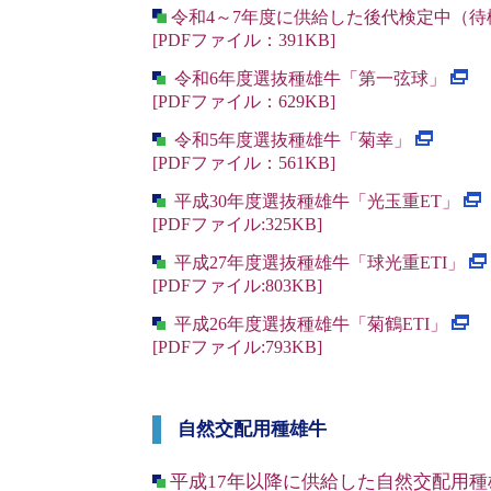
令和4～7年度に供給した後代検定中（
[PDFファイル：391KB]
令和6年度選抜種雄牛「第一弦球」
[PDFファイル：629KB]
令和5年度選抜種雄牛「菊幸」
[PDFファイル：561KB]
平成
30
年度選抜種雄牛「光玉重
ET
」
[PDF
ファイル
:325KB]
平成
27
年度選抜種雄牛「球光重
ETI
」
[PDF
ファイル
:803KB]
平成
26
年度選抜種雄牛「菊鶴
ETI
」
[PDF
ファイル
:793KB]
自然交配用種雄牛
平成17年以降に供給した自然交配用