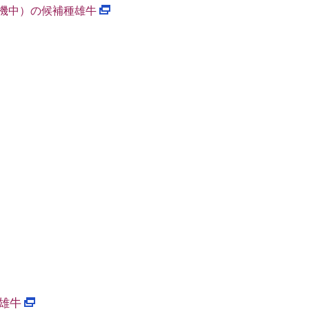
待機中）の候補種雄牛
種雄牛