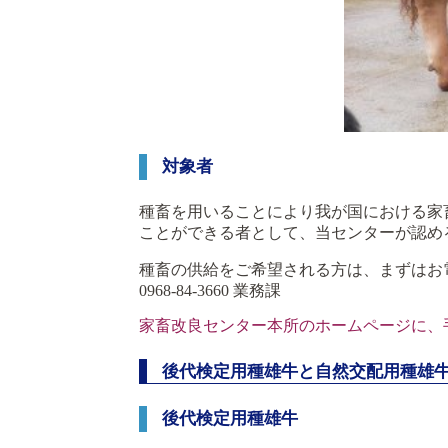
対象者
種畜を用いることにより我が国における家
ことができる者として、当センターが認め
種畜の供給をご希望される方は、まずはお
0968-84-3660 業務課
家畜改良センター本所のホームページに、
後代検定用種雄牛と自然交配用種雄
後代検定用種雄牛