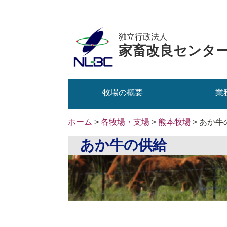
独立行政法人
家畜改良センタ
牧場の概要
業
ホーム
>
各牧場・支場
>
熊本牧場
> あか
あか牛の供給