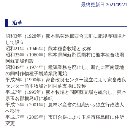
最終更新日
2021/09/21
沿革
昭和3年（1928年）熊本県菊池郡西合志町に肥後養鶏場と
して設立
昭和21年（1946年）熊本種畜牧場と改称
昭和35年（1960年）熊本県阿蘇郡長陽村に熊本種畜牧場
阿蘇支場創設
昭和49年（1974年）種鶏業務を廃止し、新たに西南暖地
の飼料作物種子増殖業務開始
平成2年（1990年）家畜改良センター設立により家畜改良
センター熊本牧場と同阿蘇支場に改称
平成7年（1995年）熊本牧場と同阿蘇支場を統合し、熊本
県玉名郡横島町に移転
平成13年（2001年）農林水産省の組織から独立行政法人
へ移行
平成17年（2005年）市町合併により玉名市横島町に住所
変更