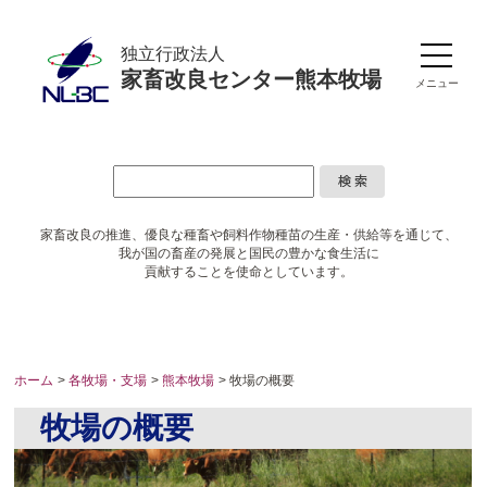
独立行政法人
家畜改良センター熊本牧場
メニュー
家畜改良の推進、優良な種畜や
飼料作物種苗の生産・供給等を通じて、
我が国の畜産の発展と国民の豊かな食生活に
貢献することを使命としています。
ホーム
>
各牧場・支場
>
熊本牧場
> 牧場の概要
牧場の概要