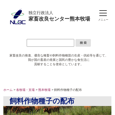
独立行政法人
家畜改良センター熊本牧場
メニュー
家畜改良の推進、優良な種畜や
飼料作物種苗の生産・供給等を通じて、
我が国の畜産の発展と国民の豊かな食生活に
貢献することを使命としています。
ホーム
>
各牧場・支場
>
熊本牧場
> 飼料作物種子の配布
飼料作物種子の配布