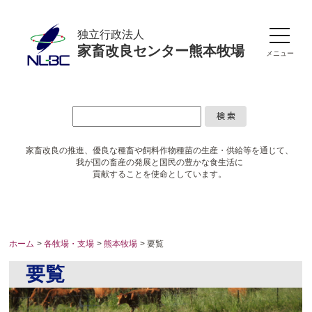
独立行政法人
家畜改良センター熊本牧場
メニュー
家畜改良の推進、優良な種畜や
飼料作物種苗の生産・供給等を通じて、
我が国の畜産の発展と国民の豊かな食生活に
貢献することを使命としています。
ホーム
>
各牧場・支場
>
熊本牧場
> 要覧
要覧