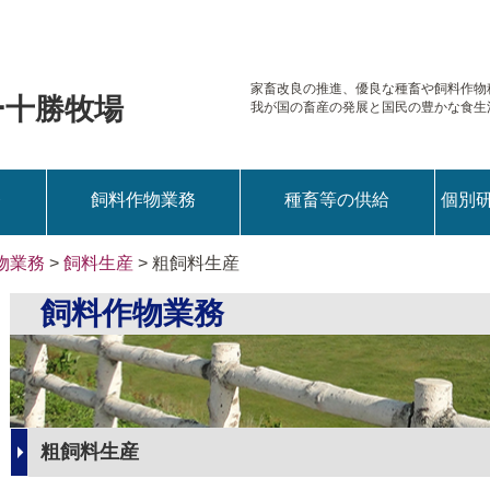
家畜改良の推進、優良な種畜や
飼料作物
ー十勝牧場
我が国の畜産の発展と国民の豊かな食生
務
飼料作物業務
種畜等の供給
個別
物業務
>
飼料生産
> 粗飼料生産
飼料作物業務
粗飼料生産