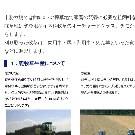
十勝牧場では約
980ha
の採草地で家畜の飼養に必要な粗飼料
採草地は寒冷地型イネ科牧草のオーチャードグラス、チモシ
をします。
刈り取った牧草は、肉用牛・馬・乳用牛・めん羊といった家
などに調製します。
1
．乾牧草生産について