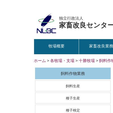
独立行政法人
家畜改良センタ
牧場概要
家畜改良業
ホーム
>
各牧場・支場
>
十勝牧場
>
飼料作
飼料作物業務
飼料生産
種子生産
種子検定