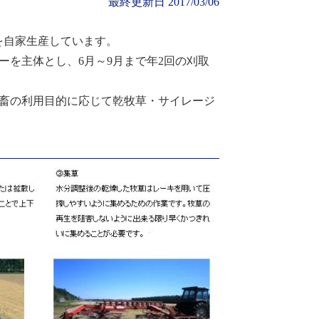
最終更新日
2017/03/06
を自家生産しています。
ーを主体とし、
6
月～
9
月まで年
2
回の刈取
畜の利用目的に応じて乾牧草・サイレージ