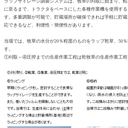
ラップサイレージ調製システムは、牧草の刈取に始まり、転
に至るまで、トラクタをベースにした各種作業機を使用する
す。多量調製が可能で、貯蔵場所が確保できれば手軽に貯蔵
応できるなど、利便性・簡便性があります。
当場では、牧草の水分が
20
％程度のものをラップ乾草、
50
％
す。
①刈取～④圧搾までの生産作業工程は乾牧草の生産作業工程