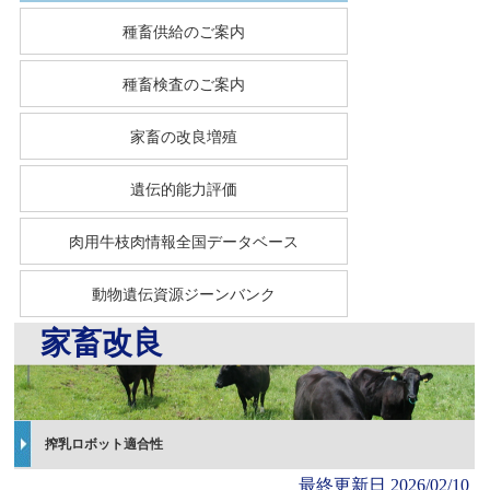
種畜供給のご案内
種畜検査のご案内
家畜の改良増殖
遺伝的能力評価
肉用牛枝肉情報全国データベース
動物遺伝資源ジーンバンク
家畜改良
搾乳ロボット適合性
最終更新日
2026/02/10