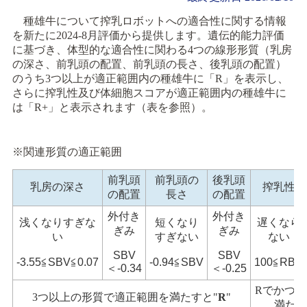
種雄牛について搾乳ロボットへの適合性に関する情報
を新たに2024-8月評価から提供します。遺伝的能力評価
に基づき、体型的な適合性に関わる4つの線形形質（乳房
の深さ、前乳頭の配置、前乳頭の長さ、後乳頭の配置）
のうち3つ以上が適正範囲内の種雄牛に「R」を表示し、
さらに搾乳性及び体細胞スコアが適正範囲内の種雄牛に
は「R+」と表示されます（表を参照）。
※関連形質の適正範囲
前乳頭
前乳頭の
後乳頭
乳房の深さ
搾乳性
の配置
長さ
の配置
外付き
外付き
浅くなりすぎな
短くなり
遅くなら
ぎみ
ぎみ
い
すぎない
ない
SBV
SBV
-3.55≦SBV≦0.07
-0.94≦SBV
100≦RBV
＜-0.34
＜-0.25
Rでかつ
3つ以上の形質で適正範囲を満たすと"
R
"
満たす