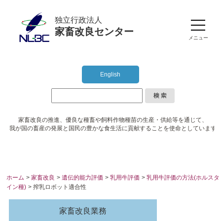
独立行政法人
家畜改良センター
メニュー
English
家畜改良の推進、優良な種畜や
飼料作物種苗の生産・供給等を通じて、
我が国の畜産の発展と国民の豊かな食生活に
貢献することを使命としています
ホーム
>
家畜改良
>
遺伝的能力評価
>
乳用牛評価
>
乳用牛評価の方法(ホルスタ
イン種)
> 搾乳ロボット適合性
家畜改良業務