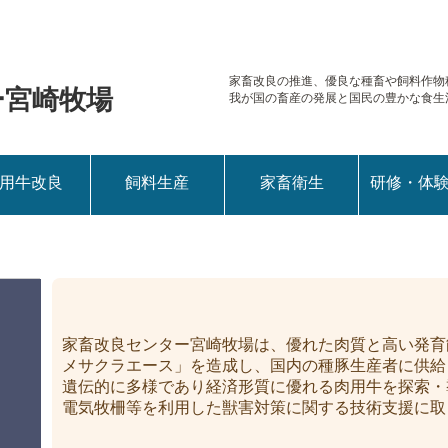
家畜改良の推進、優良な種畜や
飼料作物
ー宮崎牧場
我が国の畜産の発展と国民の豊かな食生
用牛改良
飼料生産
家畜衛生
研修・体
家畜改良センター宮崎牧場は、優れた肉質と高い発育
メサクラエース」を造成し、国内の種豚生産者に供給
遺伝的に多様であり経済形質に優れる肉用牛を探索・
電気牧柵等を利用した獣害対策に関する技術支援に取