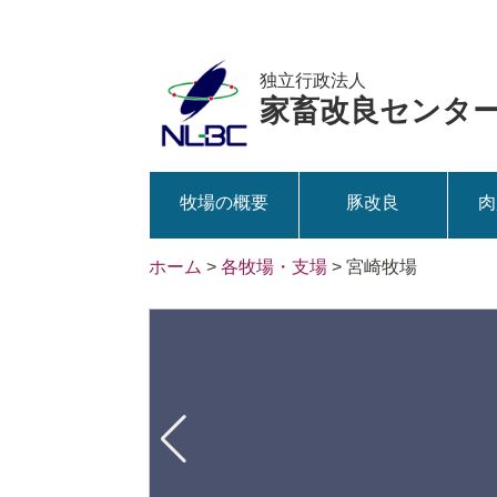
独立行政法人
家畜改良センタ
牧場の概要
豚改良
肉
ホーム
>
各牧場・支場
>
宮崎牧場