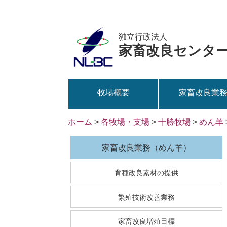
独立行政法人
家畜改良センタ
牧場概要
家畜改良業
ホーム
>
各牧場・支場
>
十勝牧場
>
めん羊
家畜改良業務（めん羊）
育種改良素材の提供
繁殖技術改善業務
家畜改良増殖目標