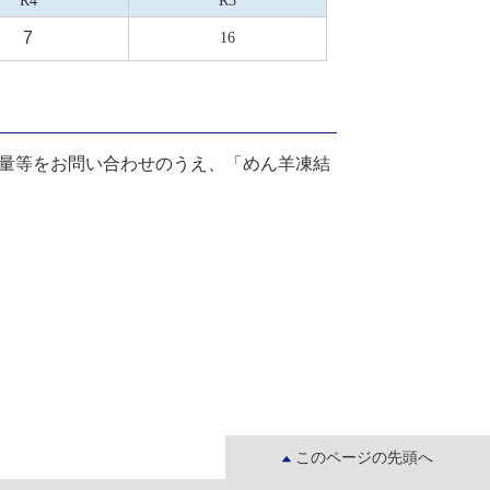
R4
R5
7
16
量等をお問い合わせのうえ、「めん羊凍結
このページの先頭へ