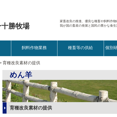
家畜改良の推進、優良な種畜や
飼料作物
ー十勝牧場
我が国の畜産の発展と国民の豊かな食生
務
飼料作物業務
種畜等の供給
個別
> 育種改良素材の提供
めん羊
育種改良素材の提供