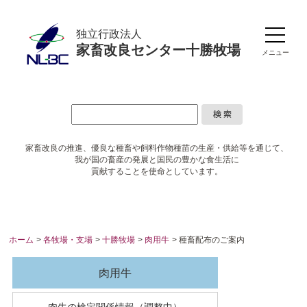
独立行政法人
家畜改良センター十勝牧場
メニュー
家畜改良の推進、優良な種畜や
飼料作物種苗の生産・供給等を通じて、
我が国の畜産の発展と国民の豊かな食生活に
貢献することを使命としています。
ホーム
>
各牧場・支場
>
十勝牧場
>
肉用牛
> 種畜配布のご案内
肉用牛
肉牛の検定関係情報（調整中）