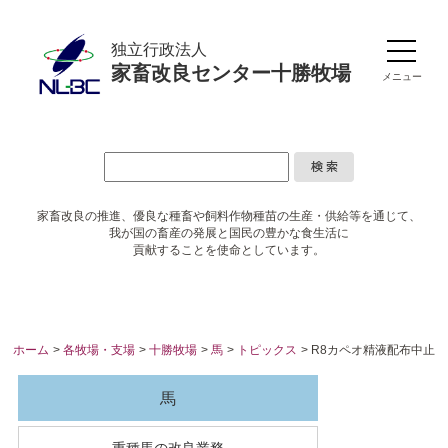
独立行政法人
家畜改良センター十勝牧場
メニュー
家畜改良の推進、優良な種畜や
飼料作物種苗の生産・供給等を通じて、
我が国の畜産の発展と国民の豊かな食生活に
貢献することを使命としています。
ホーム
>
各牧場・支場
>
十勝牧場
>
馬
>
トピックス
> R8カペオ精液配布中止
馬
重種馬の改良業務