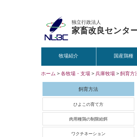
独立行政法人
家畜改良センタ
牧場紹介
国産鶏種
ホーム
>
各牧場・支場
>
兵庫牧場
>
飼育方
飼育方法
ひよこの育て方
肉用種鶏の制限給餌
ワクチネーション