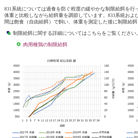
831系統については過食を防ぐ程度の緩やかな制限給餌を行
体重と比較しながら給餌量を調節しています。833系統およ
間は飽食（自由給餌）で飼い、体重を測定した後に制限給餌
制限給餌に関する詳細についてはこちらをご覧ください
肉用種鶏の制限給餌