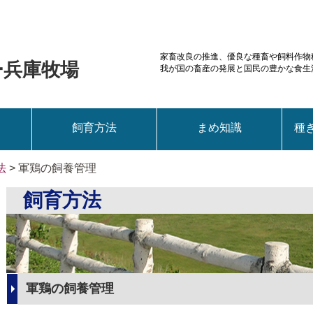
家畜改良の推進、優良な種畜や
飼料作物
ー兵庫牧場
我が国の畜産の発展と国民の豊かな食生
飼育方法
まめ知識
種
法
> 軍鶏の飼養管理
飼育方法
軍鶏の飼養管理