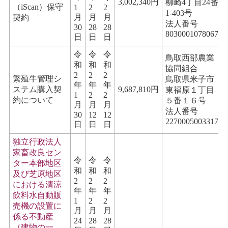
3,002,340円
柳崎4丁目24番
（iScan）保守
1
2
2
1-403号
月
月
月
契約
法人番号
30
28
28
8030001078067
日
日
日
令
令
令
鳥取西部農業
和
和
和
協同組合
2
2
2
繁殖牛管理シ
鳥取県米子市
年
年
年
ステム購入契
9,687,810円
東福原１丁目
1
2
2
約について
５番１６号
月
月
月
法人番号
30
12
12
2270005003317
日
日
日
独立行政法人
家畜改良セン
令
令
令
ター本部地区
和
和
和
及び芝原地区
2
2
2
における清涼
年
年
年
飲料水自動販
1
2
2
売機の設置に
月
月
月
係る不動産
24
28
28
（建物の一