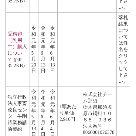
35.7KB)
下さ
い。
落札
結果
令
令
令
につ
受精卵
和
和
和
いて
（乳用
元
元
元
は件
牛）購入
年
年
年
名を
につい
5
6
6
クリ
月
月
月
て
(pdf：
ック
20
13
13
35.2KB)
して
日
日
日
下さ
い。
令
令
令
株式会社チー
独立行政
和
和
和
ム那須
法人家畜
元
元
元
1頭あた
栃木県那須塩
改良セン
年
年
年
り単価
原市鍋掛１０
ター牛削
5
6
6
2,916円
８５－９３６
蹄業務請
月
月
月
法人番号
13
4
4
負契約
8060001026378
日
日
日