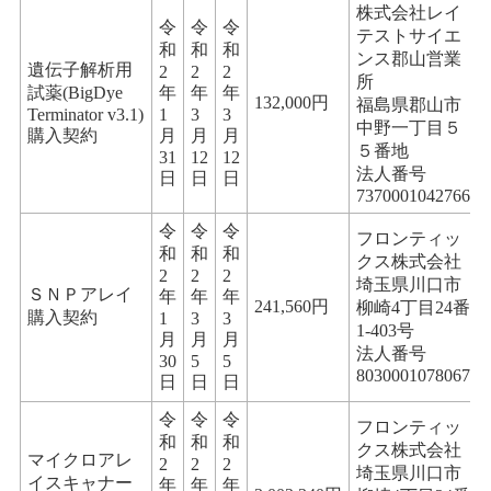
株式会社レイ
令
令
令
テストサイエ
和
和
和
ンス郡山営業
遺伝子解析用
2
2
2
所
試薬(BigDye
年
年
年
132,000円
福島県郡山市
Terminator v3.1)
1
3
3
中野一丁目５
購入契約
月
月
月
５番地
31
12
12
法人番号
日
日
日
7370001042766
令
令
令
フロンティッ
和
和
和
クス株式会社
2
2
2
埼玉県川口市
ＳＮＰアレイ
年
年
年
241,560円
柳崎4丁目24番
購入契約
1
3
3
1-403号
月
月
月
法人番号
30
5
5
8030001078067
日
日
日
令
令
令
フロンティッ
和
和
和
クス株式会社
マイクロアレ
2
2
2
埼玉県川口市
イスキャナー
年
年
年