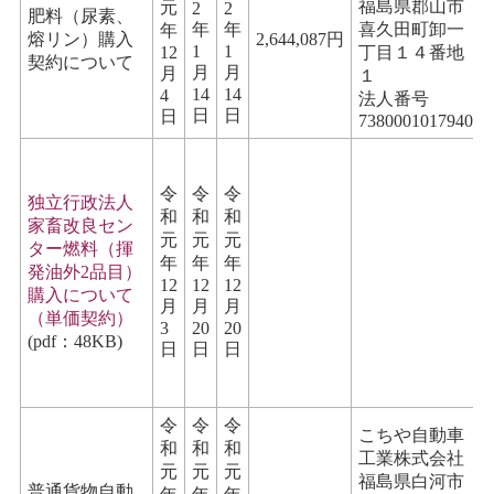
福島県郡山市
元
2
2
肥料（尿素、
年
年
喜久田町卸一
年
熔リン）購入
2,644,087円
1
1
12
丁目１４番地
契約について
月
月
月
１
14
14
4
法人番号
日
日
日
7380001017940
令
令
令
独立行政法人
和
和
和
家畜改良セン
元
元
元
ター燃料（揮
年
年
年
発油外2品目）
12
12
12
購入について
月
月
月
（単価契約）
3
20
20
(pdf：48KB)
日
日
日
令
令
令
こちや自動車
和
和
和
工業株式会社
元
元
元
福島県白河市
普通貨物自動