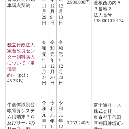
年
年
年
2,980,000円
萱根西の内５
車購入契約
11
12
12
３番地２
月
月
月
法人番号
29
9
13
1380001010174
日
日
日
令
令
令
独立行政法人
和
和
和
家畜改良セン
元
元
元
ター飼料購入
年
年
年
について（単
11
12
12
価契
月
月
月
約）
(pdf：
27
20
20
45.2KB)
日
日
日
令
令
令
牛個体識別台
富士通リース
和
和
和
帳電算システ
株式会社
元
元
元
ム用端末ＰＣ
東京都千代田
年
年
年
及びサーバの
9,733,240円
区神田練塀町3
11
12
12
リース、導