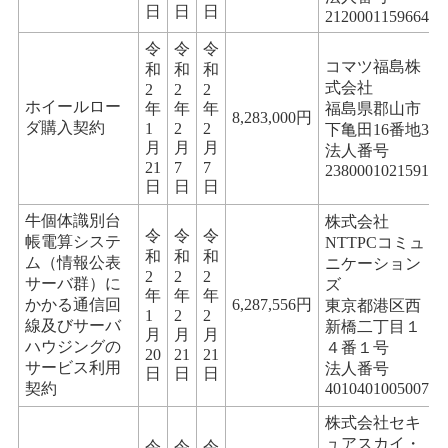
日
日
日
2120001159664
令
令
令
コマツ福島株
和
和
和
式会社
2
2
2
ホイールロー
年
年
年
福島県郡山市
8,283,000円
ダ購入契約
1
2
2
下亀田16番地3
月
月
月
法人番号
21
7
7
2380001021591
日
日
日
牛個体識別台
株式会社
令
令
令
帳電算システ
NTTPCコミュ
和
和
和
ム（情報公表
ニケーション
2
2
2
サーバ群）に
ズ
年
年
年
かかる通信回
6,287,556円
東京都港区西
1
2
2
線及びサーバ
新橋二丁目１
月
月
月
ハウジングの
４番１号
20
21
21
サービス利用
法人番号
日
日
日
契約
4010401005007
株式会社セキ
ュアスカイ・
令
令
令