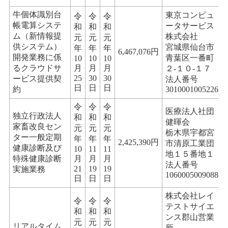
牛個体識別台
東京コンピュ
令
令
令
帳電算システ
ータサービス
和
和
和
ム（新情報提
株式会社
元
元
元
供システム）
宮城県仙台市
年
年
年
6,467,076円
開発業務に係
青葉区一番町
10
10
10
るクラウドサ
月
月
月
２-１０-１７
25
30
30
ービス提供契
法人番号
日
日
日
約
3010001005226
令
令
令
医療法人社団
独立行政法人
和
和
和
健暉会
家畜改良セン
元
元
元
栃木県宇都宮
ター一般定期
年
年
年
2,425,390円
市清原工業団
健康診断及び
10
11
11
地１５番地１
特殊健康診断
月
月
月
法人番号
21
19
19
実施業務
1060005009088
日
日
日
株式会社レイ
令
令
令
テストサイエ
和
和
和
ンス郡山営業
元
元
元
リアルタイム
所