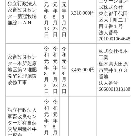
ニケーション
独立行政法人
元
元
元
ズ株式会社
家畜改良セン
年
年
年
3,310,000円
東京都千代田
ター新冠牧場
8
8
8
区大手町二丁
無線ＬＡＮ
月
月
月
目３番１号
13
23
23
法人番号
日
日
日
7010001064648
令
令
令
株式会社橋本
和
和
和
家畜改良セン
工業
元
元
元
ター本所芝原
栃木県大田原
年
年
年
地区第２堆肥
3,465,000円
市荒井１０３
8
8
8
発酵処理施設
番地
月
月
月
改修工事
法人番号
2
23
23
6060001013188
日
日
日
令
令
和
和
独立行政法人
元
元
家畜改良セン
年
年
ター所有自然
7
8
交配用種雄牛
月
月
の配布