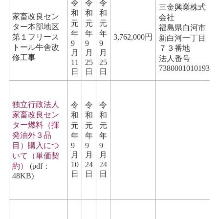
令
令
令
三金興業株式
和
和
和
家畜改良セン
会社
元
元
元
ター本部地区
福島県白河市
年
年
年
第１フリース
3,762,000円
新白河一丁目
9
9
9
トール牛舎改
７３番地
月
月
月
修工事
法人番号
11
25
25
7380001010193
日
日
日
独立行政法人
令
令
令
家畜改良セン
和
和
和
ター燃料（揮
元
元
元
発油外３品
年
年
年
目）購入につ
9
9
9
月
月
月
いて（単価契
10
24
24
約）
(pdf：
日
日
日
48KB)