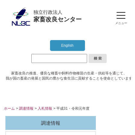
独立行政法人
家畜改良センター
メニュー
English
家畜改良の推進、優良な種畜や
飼料作物種苗の生産・供給等を通じて、
我が国の畜産の発展と国民の豊かな食生活に
貢献することを使命としています
ホーム
>
調達情報
>
入札情報
> 平成31・令和元年度
調達情報