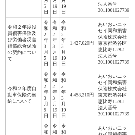
月
月
月
法人番号
5
19
19
3011001027739
日
日
日
令
令
令
あいおいニッ
令和２年度役
和
和
和
セイ同和損害
員傷害保険及
2
2
2
保険株式会社
び労働者災害
年
年
年
1,427,020円
東京都渋谷区
補償総合保険
3
3
3
恵比寿1-28-1
月
月
月
の契約につい
法人番号
5
19
19
て
3011001027739
日
日
日
令
令
令
あいおいニッ
和
和
和
セイ同和損害
2
2
2
令和２年度自
保険株式会社
年
年
年
動車保険の契
4,458,210円
東京都渋谷区
3
3
3
約について
恵比寿1-28-1
月
月
月
法人番号
5
19
19
3011001027739
日
日
日
令
令
令
あいおいニッ
和
和
和
セイ同和損害