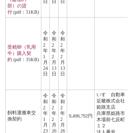
日
日
日
部）の貸
付
(pdf：51KB)
令
令
令
和
和
和
2
2
2
受精卵（乳用
年
年
年
牛）購入契
1
2
2
約
(pdf：35KB)
月
月
月
24
13
13
日
日
日
いすゞ自動車
令
令
令
近畿株式会社
和
和
和
姫路支店
2
2
2
飼料運搬車交
年
年
年
兵庫県姫路市
9,498,792円
換契約
1
2
2
木場前七反町
月
月
月
１２
23
26
26
法人番号