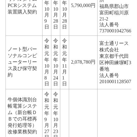
年
年
年
PCRシステム
5,790,000円
福島県郡山市
10
10
10
装置購入契約
富田町稲川原
月
月
月
21-2
9
28
28
法人番号
日
日
日
7370001042766
令
令
令
富士通リース
和
和
和
ノート型パー
株式会社
元
元
元
ソナルコンピ
東京都千代田
年
年
年
ューターリー
2,078,780円
区神田練塀町3
10
10
11
ス及び保守契
番地
月
月
月
約
法人番号
8
24
1
2010001128507
日
日
日
令
令
牛個体識別台
和
和
帳電算システ
元
元
ム（新台帳Ｄ
年
年
Ｂでの耳標再
9
10
発行処理等）
月
月
27
23
改修業務契約