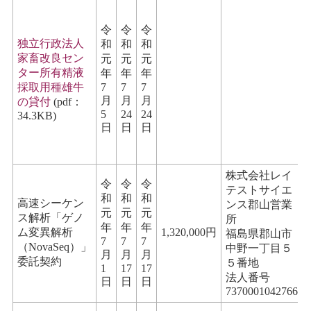
令
令
令
独立行政法人
和
和
和
家畜改良セン
元
元
元
ター所有精液
年
年
年
採取用種雄牛
7
7
7
月
月
月
の貸付
(pdf：
5
24
24
34.3KB)
日
日
日
株式会社レイ
令
令
令
テストサイエ
和
和
和
高速シーケン
ンス郡山営業
元
元
元
ス解析「ゲノ
所
年
年
年
ム変異解析
1,320,000円
福島県郡山市
7
7
7
（NovaSeq）」
中野一丁目５
月
月
月
委託契約
５番地
1
17
17
法人番号
日
日
日
7370001042766