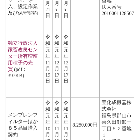
番地
月
月
月
入、設定作業
法人番号
21
5
5
及び保守契約
2010001128507
日
日
日
令
令
令
独立行政法人
和
和
和
家畜改良セン
元
元
元
ター所有増殖
年
年
年
用種子の売
11
12
12
月
月
月
買
(pdf：
19
17
17
397KB)
日
日
日
宝化成機器株
令
令
令
式会社
和
和
和
メンブレンフ
福島県郡山市
元
元
元
ィルターほか
喜久田町卸一
年
年
年
8,250,000円
８５品目購入
10
11
11
丁目６２番地
契約
月
月
月
１