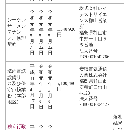
株式会社レイ
令
令
令
テストサイエ
和
和
和
シーケン
ンス郡山営業
元
元
元
サーメン
所
1,348,920
年
年
年
テナン
福島県郡山市
円
5
5
5
ス、修理
中野一丁目５
月
月
月
契約
５番地
7
22
22
法人番号
日
日
日
7370001042766
令
令
平
安積電気通信
構内電話
和
和
成
興業株式会社
設備リー
31
元
元
福島県郡山市
ス及び保
5,109,480
年
年
年
安積町日出山
円
守点検業
4
5
5
4-123
月
務（本部
月
月
法人番号
17
9
9
地区）
7380001004427
日
日
日
落札
結果
独立行政
令
令
平
につ