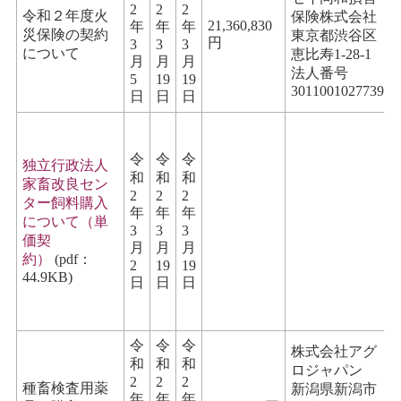
2
2
2
令和２年度火
保険株式会社
21,360,830
年
年
年
災保険の契約
東京都渋谷区
円
3
3
3
について
恵比寿1-28-1
月
月
月
法人番号
5
19
19
3011001027739
日
日
日
令
令
令
独立行政法人
和
和
和
家畜改良セン
2
2
2
ター飼料購入
年
年
年
について（単
3
3
3
価契
月
月
月
約）
(pdf：
2
19
19
44.9KB)
日
日
日
令
令
令
株式会社アグ
和
和
和
ロジャパン
2
2
2
種畜検査用薬
新潟県新潟市
年
年
年