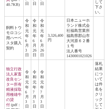
して
日
日
日
40.7KB)
下さ
い。
日本ニューホ
令
令
令
ランド株式会
和
和
和
飼料トウ
社福島営業所
元
元
元
モロコシ
3,326,400
福島県郡山市
年
年
年
用ハーベ
円
6
6
6
大河原６２番
スタ購入
月
月
月
１号
契約
3
26
26
法人番号
日
日
日
1430001021026
落札
結果
独立行政
令
令
令
につ
法人家畜
和
和
和
いて
改良セン
元
元
元
は件
ター所有
年
年
年
名を
精液採取
6
7
7
クリ
用種雄牛
月
月
月
ック
の貸
3
3
3
して
付
(pdf：
日
日
日