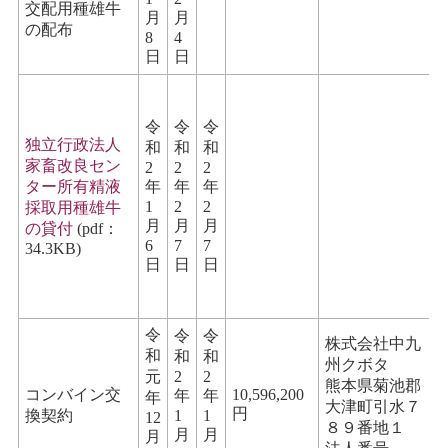
交配用種雄牛
月
月
の配布
8
4
日
日
令
令
令
独立行政法人
和
和
和
家畜改良セン
2
2
2
ター所有精液
年
年
年
1
2
2
採取用種雄牛
月
月
月
の貸付
(pdf：
6
7
7
34.3KB)
日
日
日
令
令
令
株式会社中九
和
和
和
州クボタ
元
2
2
熊本県菊池郡
コンバイン交
10,596,200
年
年
年
大津町引水７
円
換契約
1
1
12
８９番地１
月
月
月