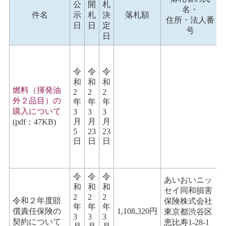
公
開
札
名・
件名
示
札
決
落札額
住所・
法人番
日
日
定
号
日
令
令
令
和
和
和
燃料（揮発油
2
2
2
外２品目）の
年
年
年
購入について
3
3
3
月
月
月
(pdf：47KB)
5
23
23
日
日
日
令
令
令
あいおいニッ
和
和
和
セイ同和損害
2
2
2
令和２年度賠
保険株式会社
年
年
年
償責任保険の
1,108,320円
東京都渋谷区
3
3
3
契約について
恵比寿1-28-1