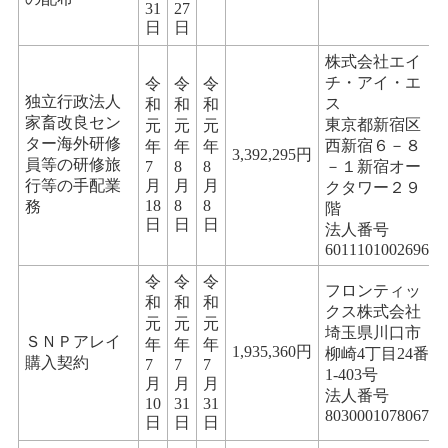
31
27
日
日
株式会社エイ
チ・アイ・エ
令
令
令
独立行政法人
ス
和
和
和
家畜改良セン
東京都新宿区
元
元
元
ター海外研修
西新宿６－８
年
年
年
3,392,295円
員等の研修旅
7
8
8
－１新宿オー
行等の手配業
月
月
月
クタワー２９
18
8
8
務
階
日
日
日
法人番号
6011101002696
令
令
令
フロンティッ
和
和
和
クス株式会社
元
元
元
埼玉県川口市
ＳＮＰアレイ
年
年
年
1,935,360円
柳崎4丁目24番
購入契約
7
7
7
1-403号
月
月
月
法人番号
10
31
31
8030001078067
日
日
日