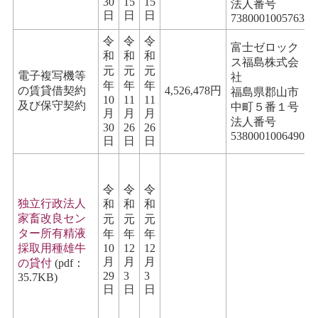
30
15
15
法人番号
日
日
日
7380001005763
令
令
令
富士ゼロック
和
和
和
ス福島株式会
元
元
元
電子複写機等
社
年
年
年
の賃貸借契約
4,526,478円
福島県郡山市
10
11
11
及び保守契約
中町５番１号
月
月
月
法人番号
30
26
26
5380001006490
日
日
日
令
令
令
独立行政法人
和
和
和
家畜改良セン
元
元
元
ター所有精液
年
年
年
採取用種雄牛
10
12
12
月
月
月
の貸付
(pdf：
29
3
3
35.7KB)
日
日
日