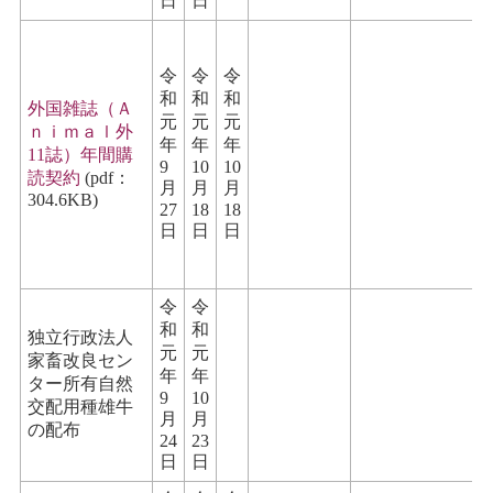
日
日
令
令
令
和
和
和
外国雑誌（Ａ
元
元
元
ｎｉｍａｌ外
年
年
年
11誌）年間購
9
10
10
読契約
(pdf：
月
月
月
304.6KB)
27
18
18
日
日
日
令
令
和
和
独立行政法人
元
元
家畜改良セン
年
年
ター所有自然
9
10
交配用種雄牛
月
月
の配布
24
23
日
日