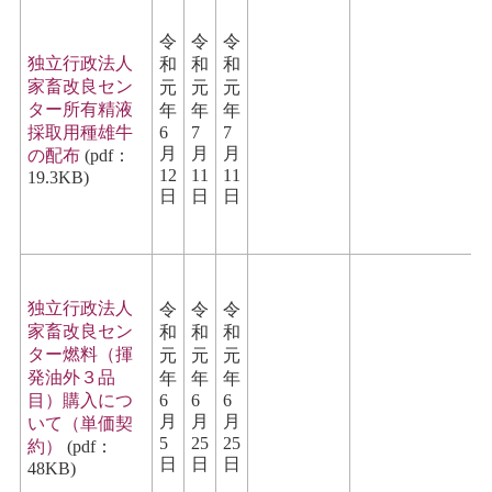
令
令
令
独立行政法人
和
和
和
家畜改良セン
元
元
元
ター所有精液
年
年
年
採取用種雄牛
6
7
7
月
月
月
の配布
(pdf：
12
11
11
19.3KB)
日
日
日
独立行政法人
令
令
令
家畜改良セン
和
和
和
ター燃料（揮
元
元
元
発油外３品
年
年
年
目）購入につ
6
6
6
月
月
月
いて（単価契
5
25
25
約）
(pdf：
日
日
日
48KB)