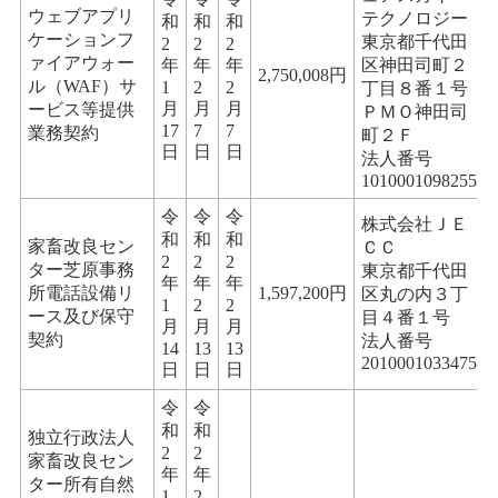
ウェブアプリ
テクノロジー
和
和
和
ケーションフ
東京都千代田
2
2
2
ァイアウォー
年
年
年
区神田司町２
2,750,008円
ル（WAF）サ
1
2
2
丁目８番１号
月
月
月
ービス等提供
ＰＭＯ神田司
17
7
7
業務契約
町２Ｆ
日
日
日
法人番号
1010001098255
令
令
令
株式会社ＪＥ
和
和
和
家畜改良セン
ＣＣ
2
2
2
ター芝原事務
東京都千代田
年
年
年
所電話設備リ
1,597,200円
区丸の内３丁
1
2
2
ース及び保守
目４番１号
月
月
月
契約
法人番号
14
13
13
2010001033475
日
日
日
令
令
和
和
独立行政法人
2
2
家畜改良セン
年
年
ター所有自然
1
2