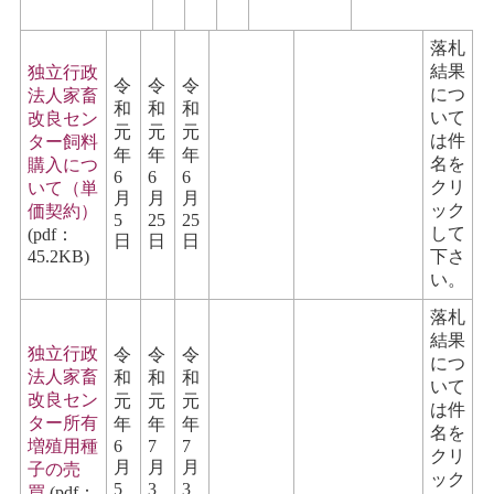
落札
結果
独立行政
令
令
令
につ
法人家畜
和
和
和
いて
改良セン
元
元
元
は件
ター飼料
年
年
年
名を
購入につ
6
6
6
クリ
いて（単
月
月
月
ック
価契約）
5
25
25
して
(pdf：
日
日
日
45.2KB)
下さ
い。
落札
結果
独立行政
令
令
令
につ
法人家畜
和
和
和
いて
改良セン
元
元
元
は件
ター所有
年
年
年
名を
増殖用種
6
7
7
クリ
月
月
月
子の売
ック
5
3
3
買
(pdf：