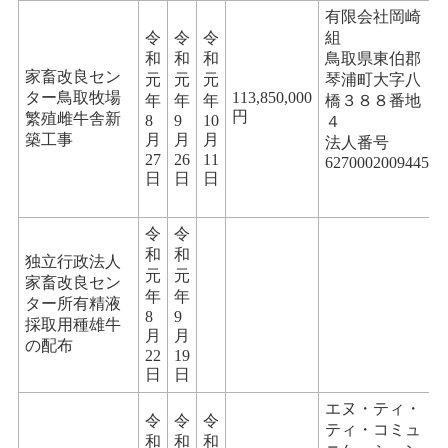
有限会社岡崎
令
令
令
組
和
和
和
鳥取県東伯郡
家畜改良セン
元
元
元
琴浦町大字八
ター鳥取牧場
113,850,000
年
年
年
橋３８８番地
円
繁殖雌牛舎新
8
9
10
４
築工事
月
月
月
法人番号
27
26
11
6270002009445
日
日
日
令
令
和
和
独立行政法人
元
元
家畜改良セン
年
年
ター所有精液
8
9
採取用種雄牛
月
月
の配布
22
19
日
日
エヌ・ティ・
令
令
令
ティ・コミュ
和
和
和