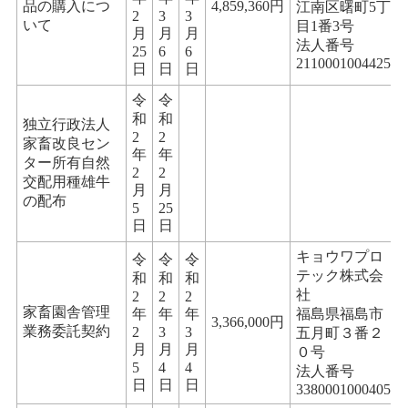
品の購入につ
4,859,360円
江南区曙町5丁
2
3
3
いて
目1番3号
月
月
月
法人番号
25
6
6
2110001004425
日
日
日
令
令
和
和
独立行政法人
2
2
家畜改良セン
年
年
ター所有自然
2
2
交配用種雄牛
月
月
の配布
5
25
日
日
キョウワプロ
令
令
令
テック株式会
和
和
和
社
2
2
2
家畜園舎管理
年
年
年
福島県福島市
3,366,000円
業務委託契約
2
3
3
五月町３番２
月
月
月
０号
5
4
4
法人番号
日
日
日
3380001000405