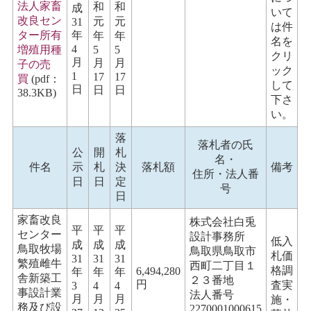
法人家畜
和
和
成
いて
改良セン
元
元
31
は件
ター所有
年
年
年
名を
4
増殖用種
5
5
クリ
月
月
月
子の売
ック
1
17
17
買
(pdf：
して
日
日
日
38.3KB)
下さ
い。
落
落札者の氏
公
開
札
名・
件名
示
札
決
落札額
備考
住所・
法人番
日
日
定
号
日
家畜改良
株式会社白兎
平
平
平
センター
設計事務所
低入
成
成
成
鳥取牧場
鳥取県鳥取市
札価
31
31
31
繁殖雌牛
西町二丁目１
格調
6,494,280
年
年
年
舎新築工
２３番地
円
査実
3
4
4
事設計業
法人番号
月
月
月
施・
務及び設
2270001000615