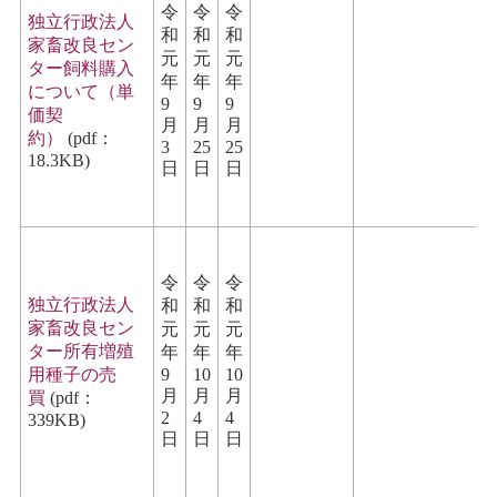
令
令
令
独立行政法人
和
和
和
家畜改良セン
元
元
元
ター飼料購入
年
年
年
について（単
9
9
9
価契
月
月
月
約）
(pdf：
3
25
25
18.3KB)
日
日
日
令
令
令
独立行政法人
和
和
和
家畜改良セン
元
元
元
ター所有増殖
年
年
年
用種子の売
9
10
10
月
月
月
買
(pdf：
2
4
4
339KB)
日
日
日