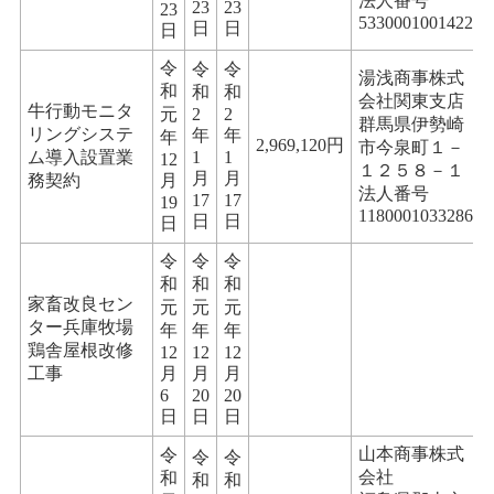
法人番号
23
23
23
5330001001422
日
日
日
令
令
令
湯浅商事株式
和
和
和
会社関東支店
牛行動モニタ
元
2
2
群馬県伊勢崎
リングシステ
年
年
年
2,969,120円
市今泉町１－
ム導入設置業
1
1
12
１２５８－１
月
月
務契約
月
法人番号
17
17
19
1180001033286
日
日
日
令
令
令
和
和
和
家畜改良セン
元
元
元
ター兵庫牧場
年
年
年
鶏舎屋根改修
12
12
12
工事
月
月
月
6
20
20
日
日
日
山本商事株式
令
令
令
会社
和
和
和