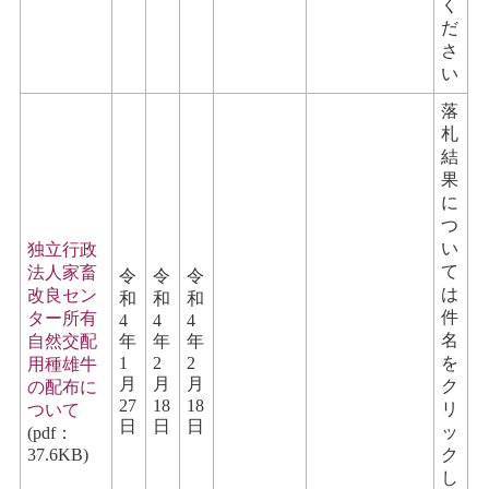
く
だ
さ
い
落
札
結
果
に
つ
い
独立行政
て
法人家畜
令
令
令
は
改良セン
和
和
和
件
ター所有
4
4
4
名
自然交配
年
年
年
1
2
2
を
用種雄牛
月
月
月
ク
の配布に
27
18
18
リ
ついて
日
日
日
ッ
(pdf：
37.6KB)
ク
し