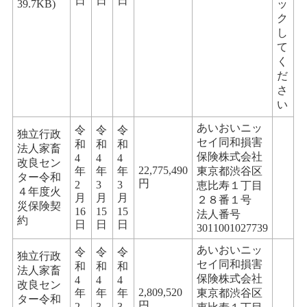
日
日
日
39.7KB)
ッ
ク
し
て
く
だ
さ
い
あいおいニッ
令
令
令
独立行政
セイ同和損害
和
和
和
法人家畜
保険株式会社
4
4
4
改良セン
22,775,490
年
年
年
東京都渋谷区
ター令和
円
2
3
3
恵比寿１丁目
４年度火
月
月
月
２８番１号
災保険契
16
15
15
法人番号
約
日
日
日
3011001027739
あいおいニッ
令
令
令
独立行政
セイ同和損害
和
和
和
法人家畜
保険株式会社
4
4
4
改良セン
2,809,520
年
年
年
東京都渋谷区
ター令和
円
2
3
3