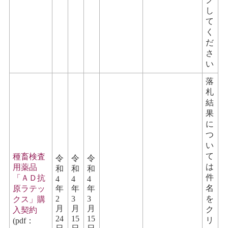
し
て
く
だ
さ
い
落
札
結
果
に
つ
い
て
種畜検査
令
令
令
は
用薬品
和
和
和
件
「ＡＤ抗
4
4
4
名
原ラテッ
年
年
年
2
3
3
を
クス」購
月
月
月
ク
入契約
24
15
15
リ
(pdf：