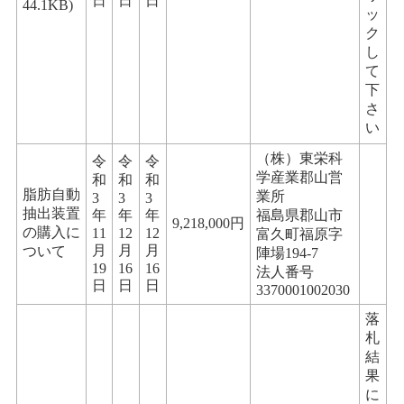
日
日
日
44.1KB)
ッ
ク
し
て
下
さ
い
（株）東栄科
令
令
令
学産業郡山営
和
和
和
脂肪自動
業所
3
3
3
抽出装置
年
年
年
福島県郡山市
9,218,000円
の購入に
11
12
12
富久町福原字
月
月
月
ついて
陣場194-7
19
16
16
法人番号
日
日
日
3370001002030
落
札
結
果
に