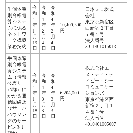
令
令
令
牛個体識
日本ＳＥ株式
和
和
和
別台帳電
会社
4
4
4
算システ
東京都新宿区
10,409,300
年
年
年
ムに係る
西新宿２丁目
円
1
2
2
ネットワ
７番１号
月
月
月
ーク構築
法人番号
19
4
4
業務契約
3011401015013
日
日
日
牛個体識
別台帳電
株式会社エ
算システ
ヌ・ティ・テ
令
令
令
ム（情報
ィピー・シー
和
和
和
公表サー
コミュニケー
4
4
4
バ群）に
6,204,000
年
年
年
ションズ
かかる通
円
1
3
3
東京都港区西
信回線及
月
月
月
新宿２丁目１
びサーバ
18
3
3
４番１号
ハウジン
日
日
日
法人番号
グのサー
4010401005007
ビス利用