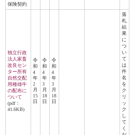
保険契約
落
札
結
果
に
つ
い
独立行政
て
法人家畜
令
令
令
は
改良セン
和
和
和
件
ター所有
4
4
4
名
自然交配
年
年
年
2
3
3
を
用種雄牛
月
月
月
ク
の配布に
15
18
18
リ
ついて
日
日
日
ッ
(pdf：
41.6KB)
ク
し
て
く
だ