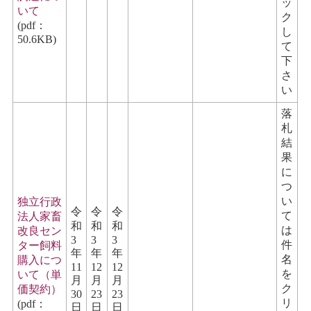
ッ
いて
ク
(pdf：
し
50.6KB)
て
下
さ
い
落
札
結
果
に
つ
い
独立行政
令
令
令
て
法人家畜
和
和
和
は
改良セン
3
3
3
件
ター飼料
年
年
年
名
購入につ
11
12
12
を
いて（単
月
月
月
ク
価契約）
30
23
23
リ
(pdf：
日
日
日