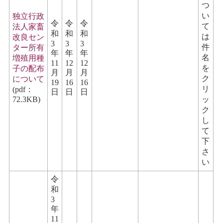
つ
い
独立行政
令
令
令
て
法人家畜
和
和
和
は
改良セン
3
3
3
件
ター所有
年
年
年
名
増殖用種
11
12
12
を
子の配布
月
月
月
ク
について
19
16
16
リ
(pdf：
日
日
日
72.3KB)
ッ
ク
し
て
下
さ
い
令
和
3
年
11