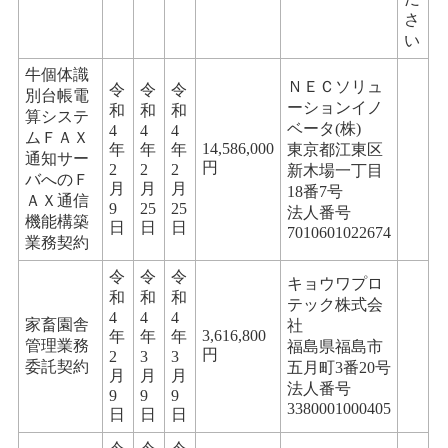
さ
い
牛個体識
ＮＥＣソリュ
令
令
令
別台帳電
ーションイノ
和
和
和
算システ
ベータ(株)
4
4
4
ムＦＡＸ
14,586,000
年
年
年
東京都江東区
通知サー
円
2
2
2
新木場一丁目
バへのＦ
月
月
月
18番7号
ＡＸ通信
9
25
25
法人番号
機能構築
日
日
日
7010601022674
業務契約
令
令
令
キョウワプロ
和
和
和
テック株式会
4
4
4
家畜園舎
社
3,616,800
年
年
年
管理業務
福島県福島市
円
2
3
3
委託契約
五月町3番20号
月
月
月
法人番号
9
9
9
3380001000405
日
日
日