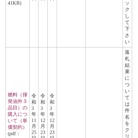
41KB)
ッ
ク
し
て
下
さ
い
落
札
結
果
に
つ
い
燃料（揮
令
令
令
て
発油外３
和
和
和
は
品目）の
3
3
3
件
購入につ
年
年
年
名
11
12
12
いて（単
を
月
月
月
価契約）
ク
25
23
23
(pdf：
リ