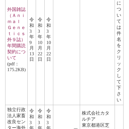
に
つ
外国雑誌
い
（Ａｎｉ
令
令
令
て
ｍａｌ
和
和
和
は
Ｇｅｎｅ
3
3
3
件
ｔｉｃｓ
年
年
年
名
外９誌）
9
10
10
を
年間購読
月
月
月
ク
契約につ
13
22
22
リ
いて
日
日
日
ッ
(pdf：
175.2KB)
ク
し
て
下
さ
い
独立行政
令
令
令
株式会社カタ
法人家畜
和
和
和
ルチア
改良セン
3
3
3
東京都港区芝
ター海外
年
年
年