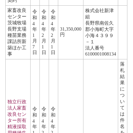
契約
家畜改良
株式会社新津
令
令
令
センター
組
和
和
和
茨城牧場
長野県南佐久
4
4
4
長野支場
31,350,000
年
年
年
郡小海町大字
円
種苗業務
1
2
2
小海４３９９
月
月
月
課詰所新
－１
7
1
1
築ほか工
法人番号
日
日
日
事
6100001008134
落
札
結
果
に
つ
い
独立行政
て
法人家畜
令
令
令
は
改良セン
和
和
和
件
ター所有
4
4
4
名
精液採取
年
年
年
1
2
2
を
用種雄牛