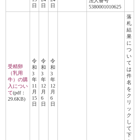
法人番号
日
日
日
5380001010625
落
札
結
果
に
つ
い
令
令
令
て
受精卵
和
和
和
は
（乳用
3
3
3
件
牛）の購
年
年
年
名
11
12
12
入につい
を
月
月
月
て
(pdf：
ク
15
6
6
29.6KB)
リ
日
日
日
ッ
ク
し
て
下