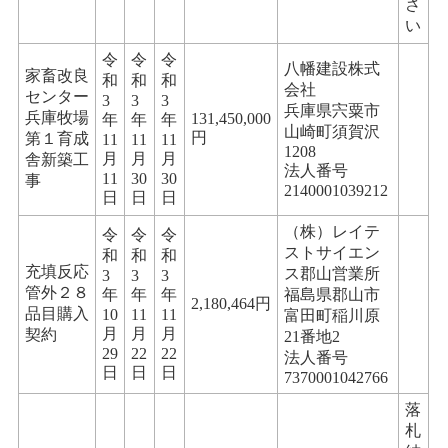
さ
い
令
令
令
八幡建設株式
家畜改良
和
和
和
会社
センター
3
3
3
兵庫県宍粟市
兵庫牧場
131,450,000
年
年
年
山崎町須賀沢
円
第１育成
11
11
11
1208
月
月
月
舎新築工
法人番号
11
30
30
事
2140001039212
日
日
日
（株）レイテ
令
令
令
ストサイエン
和
和
和
充填反応
ス郡山営業所
3
3
3
管外２８
年
年
年
福島県郡山市
2,180,464円
品目購入
10
11
11
富田町稲川原
月
月
月
契約
21番地2
29
22
22
法人番号
日
日
日
7370001042766
落
札