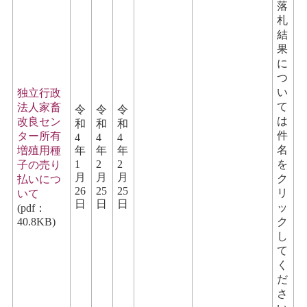
落
札
結
果
に
つ
い
独立行政
て
法人家畜
令
令
令
は
改良セン
和
和
和
件
ター所有
4
4
4
名
増殖用種
年
年
年
1
2
2
を
子の売り
月
月
月
ク
払いにつ
26
25
25
リ
いて
日
日
日
ッ
(pdf：
40.8KB)
ク
し
て
く
だ
さ