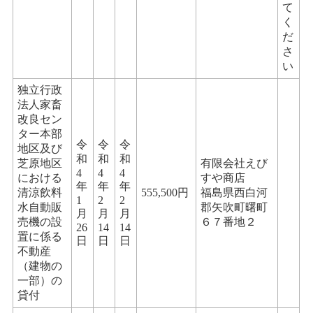
て
く
だ
さ
い
独立行政
法人家畜
改良セン
ター本部
令
令
令
地区及び
和
和
和
芝原地区
有限会社えび
4
4
4
における
すや商店
年
年
年
清涼飲料
555,500円
福島県西白河
1
2
2
水自動販
郡矢吹町曙町
月
月
月
売機の設
６７番地２
26
14
14
置に係る
日
日
日
不動産
（建物の
一部）の
貸付