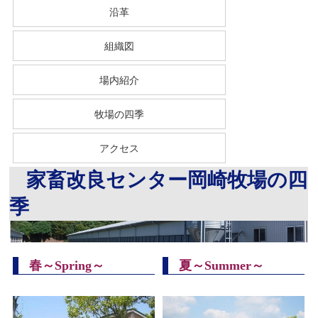
沿革
組織図
場内紹介
牧場の四季
アクセス
家畜改良センター岡崎牧場の四
季
春～Spring
～
夏～Summer
～