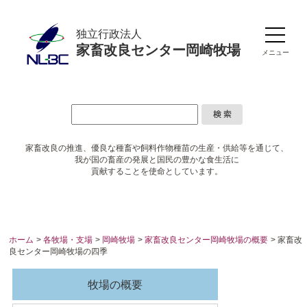
独立行政法人
家畜改良センター岡崎牧場
メニュー
家畜改良の推進、優良な種畜や
飼料作物種苗の生産・供給等を通じて、
我が国の畜産の発展と国民の豊かな食生活に
貢献することを使命としています。
ホーム
>
各牧場・支場
>
岡崎牧場
>
家畜改良センター岡崎牧場の概要
> 家畜改
良センター岡崎牧場の四季
牧場の概要