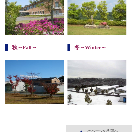
秋～Fall
～
冬～Winter
～
このページの先頭へ