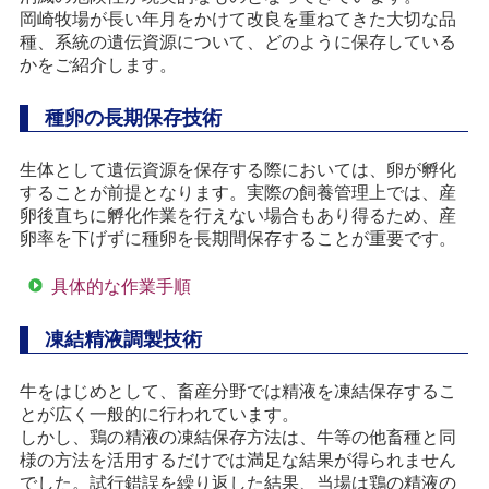
岡崎牧場が長い年月をかけて改良を重ねてきた大切な品
種、系統の遺伝資源について、どのように保存している
かをご紹介します。
種卵の長期保存技術
生体として遺伝資源を保存する際においては、卵が孵化
することが前提となります。実際の飼養管理上では、産
卵後直ちに孵化作業を行えない場合もあり得るため、産
卵率を下げずに種卵を長期間保存することが重要です。
具体的な作業手順
凍結精液調製技術
牛をはじめとして、畜産分野では精液を凍結保存するこ
とが広く一般的に行われています。
しかし、鶏の精液の凍結保存方法は、牛等の他畜種と同
様の方法を活用するだけでは満足な結果が得られません
でした。試行錯誤を繰り返した結果、当場は鶏の精液の