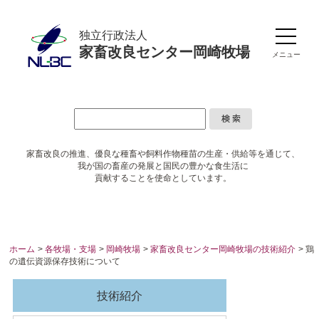
独立行政法人
家畜改良センター岡崎牧場
メニュー
家畜改良の推進、優良な種畜や
飼料作物種苗の生産・供給等を通じて、
我が国の畜産の発展と国民の豊かな食生活に
貢献することを使命としています。
ホーム
>
各牧場・支場
>
岡崎牧場
>
家畜改良センター岡崎牧場の技術紹介
> 鶏
の遺伝資源保存技術について
技術紹介