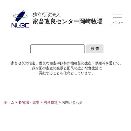
独立行政法人
家畜改良センター岡崎牧場
メニュー
家畜改良の推進、優良な種畜や
飼料作物種苗の生産・供給等を通じて、
我が国の畜産の発展と国民の豊かな食生活に
貢献することを使命としています。
ホーム
>
各牧場・支場
>
岡崎牧場
> お問い合わせ