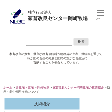
独立行政法人
家畜改良センター岡崎牧場
メニュー
家畜改良の推進、優良な種畜や
飼料作物種苗の生産・供給等を通じて、
我が国の畜産の発展と国民の豊かな食生活に
貢献することを使命としています。
ホーム
>
各牧場・支場
>
岡崎牧場
>
家畜改良センター岡崎牧場の技術紹介
> 防
疫・衛生管理技術について
技術紹介