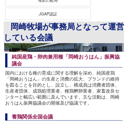
堆肥の配布
JGAP認証
岡崎牧場が事務局となって運営
している会議
純国産鶏・卵肉兼用種「岡崎おうはん」振興協
議会
国内における種の育成に関する理解を深め、純国産鶏
「岡崎おうはん」の生産と消費の拡大、ブランドの維持
を図ることを目的とし、設立し、構成員は消費者団体、
生産者団体、成鶏処理業者、種鶏孵卵業者、家畜改良セ
ンターと幅広い範囲に及んでいます。主な活動は、岡崎
おうはん振興協議会の開催及び協議です。
養鶏関係全国会議