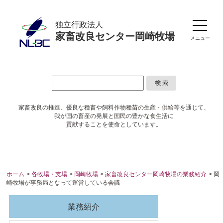
独立行政法人
家畜改良センター岡崎牧場
メニュー
家畜改良の推進、優良な種畜や
飼料作物種苗の生産・供給等を通じて、
我が国の畜産の発展と国民の豊かな食生活に
貢献することを使命としています。
ホーム
>
各牧場・支場
>
岡崎牧場
>
家畜改良センター岡崎牧場の業務紹介
> 岡
崎牧場が事務局となって運営している会議
業務紹介