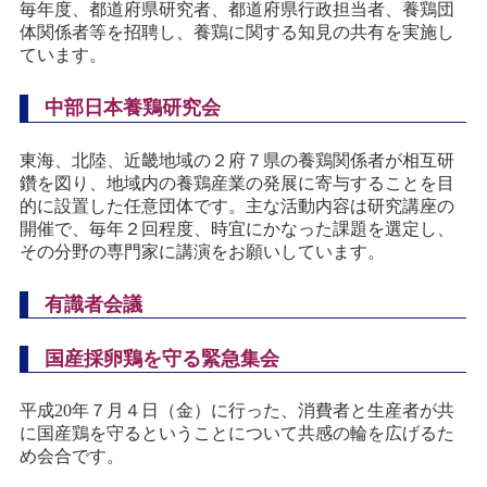
毎年度、都道府県研究者、都道府県行政担当者、養鶏団
体関係者等を招聘し、養鶏に関する知見の共有を実施し
ています。
中部日本養鶏研究会
東海、北陸、近畿地域の２府７県の養鶏関係者が相互研
鑽を図り、地域内の養鶏産業の発展に寄与することを目
的に設置した任意団体です。主な活動内容は研究講座の
開催で、毎年２回程度、時宜にかなった課題を選定し、
その分野の専門家に講演をお願いしています。
有識者会議
国産採卵鶏を守る緊急集会
平成20年７月４日（金）に行った、消費者と生産者が共
に国産鶏を守るということについて共感の輪を広げるた
め会合です。