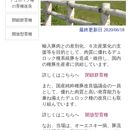
の育種改良
閉鎖群育種
最終更新日 2020/06/18
開放型育種
輸入豚肉との差別化、６次産業化の支
援等を目的として、肉質に優れるデュ
ロック種系統豚を造成・維持し、国内
の種豚生産者に供給しています。
詳しくはこちらへ
閉鎖群育種
また、国産純粋種豚改良協議会の一員
として、優れた肉質と高い発育能力を
兼ね備えたデュロック種の改良にも取
り組んでいます。
詳しくはこちらへ
開放型育種
なお、当場は、オーエスキー病、豚流