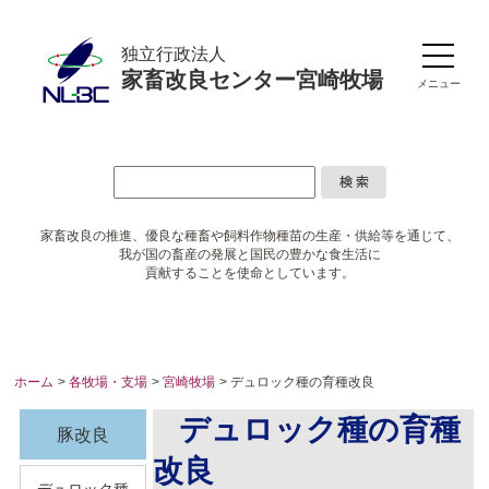
独立行政法人
家畜改良センター宮崎牧場
メニュー
家畜改良の推進、優良な種畜や
飼料作物種苗の生産・供給等を通じて、
我が国の畜産の発展と国民の豊かな食生活に
貢献することを使命としています。
ホーム
>
各牧場・支場
>
宮崎牧場
> デュロック種の育種改良
デュロック種の育種
豚改良
改良
デュロック種