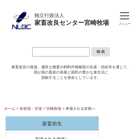
独立行政法人
家畜改良センター宮崎牧場
メニュー
家畜改良の推進、優良な種畜や
飼料作物種苗の生産・供給等を通じて、
我が国の畜産の発展と国民の豊かな食生活に
貢献することを使命としています。
ホーム
>
各牧場・支場
>
宮崎牧場
> 来場される皆様へ
家畜衛生
来場される皆様へ